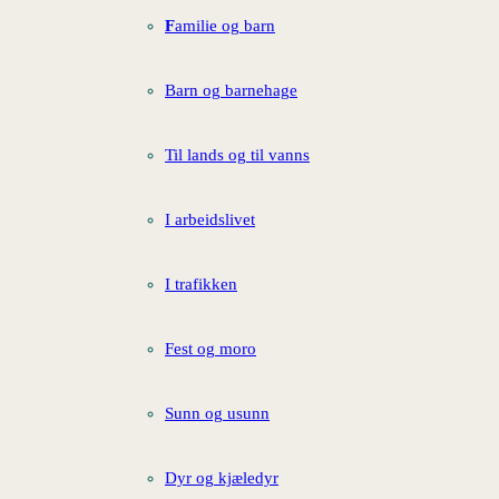
F
amilie og barn
Barn og barnehage
Til lands og til vanns
I arbeidslivet
I trafikken
Fest og moro
Sunn og usunn
Dyr og kjæledyr