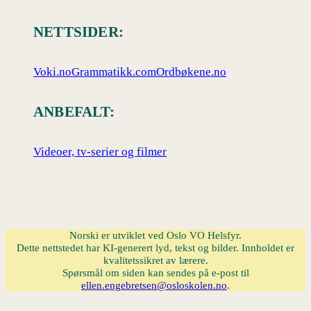
NETTSIDER:
Voki.no
Grammatikk.com
Ordbøkene.no
ANBEFALT:
Videoer, tv-serier og filmer
Norski er utviklet ved Oslo VO Helsfyr.
Dette nettstedet har KI-generert lyd, tekst og bilder. Innholdet er
kvalitetssikret av lærere.
Spørsmål om siden kan sendes på e-post til
ellen.engebretsen@osloskolen.no
.