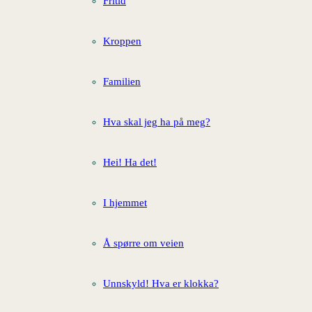
Fritid
Kroppen
Familien
Hva skal jeg ha på meg?
Hei! Ha det!
I hjemmet
Å spørre om veien
Unnskyld! Hva er klokka?