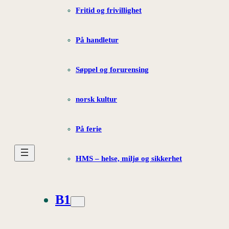
Fritid og frivillighet
På handletur
Søppel og forurensing
norsk kultur
På ferie
HMS – helse, miljø og sikkerhet
B1