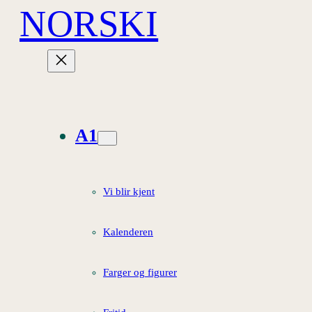
NORSKI
Hopp
til
innhold
A1
Vi blir kjent
Kalenderen
Farger og figurer