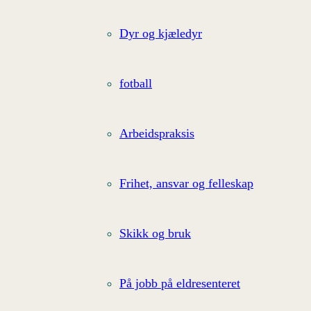
Dyr og kjæledyr
fotball
Arbeidspraksis
Frihet, ansvar og felleskap
Skikk og bruk
På jobb på eldresenteret