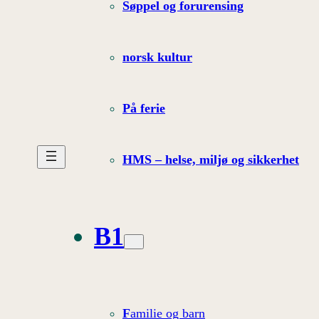
Søppel og forurensing
norsk kultur
På ferie
HMS – helse, miljø og sikkerhet
B1
F
amilie og barn