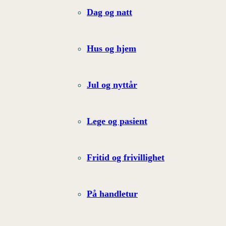
Dag og natt
Hus og hjem
Jul og nyttår
Lege og pasient
Fritid og frivillighet
På handletur