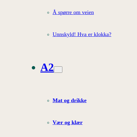
Å spørre om veien
Unnskyld! Hva er klokka?
A2
Mat og drikke
Vær og klær