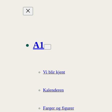
A1
Vi blir kjent
Kalenderen
Farger og figurer