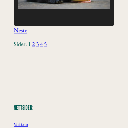
Neste
Sider:
1
2
3
4
5
NETTSIDER:
Voki.no