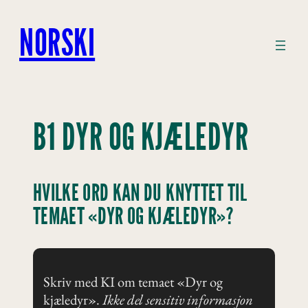
Hopp
til
NORSKI
innhold
B1 DYR OG KJÆLEDYR
HVILKE ORD KAN DU KNYTTET TIL
TEMAET «DYR OG KJÆLEDYR»?
Skriv med KI om temaet «Dyr og
kjæledyr».
Ikke del sensitiv informasjon