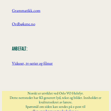
Grammatikk.com
Ordbøkene.no
ANBEFALT:
Videoer, tv-serier og filmer
Norski er utviklet ved Oslo VO Helsfyr.
Dette nettstedet har KI-generert lyd, tekst og bilder. Innholdet er
kvalitetssikret av lærere.
Spørsmål om siden kan sendes på e-post til
ellen.engebretsen@osloskolen.no
.