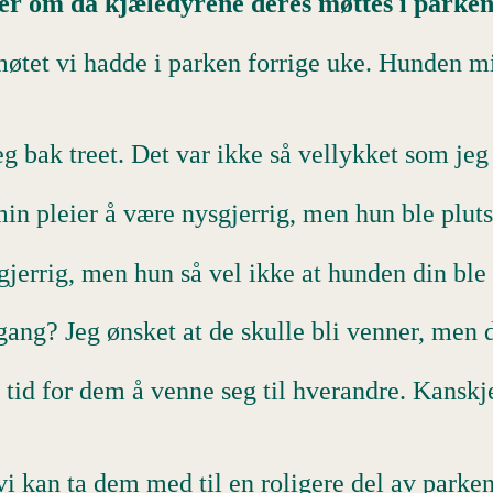
er om da kjæledyrene deres møttes i parken
møtet vi hadde i parken forrige uke. Hunden mi
eg bak treet. Det var ikke så vellykket som je
min pleier å være nysgjerrig, men hun ble pl
jerrig, men hun så vel ikke at hunden din ble 
ang? Jeg ønsket at de skulle bli venner, men 
tid for dem å venne seg til hverandre. Kanskje
vi kan ta dem med til en roligere del av parke