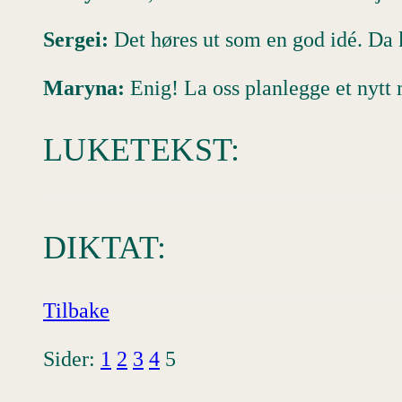
Sergei:
Det høres ut som en god idé. Da ka
Maryna:
Enig! La oss planlegge et nytt 
LUKETEKST:
DIKTAT:
Tilbake
Sider:
1
2
3
4
5