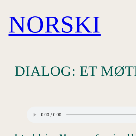
Hopp
NORSKI
til
innhold
DIALOG: ET MØT