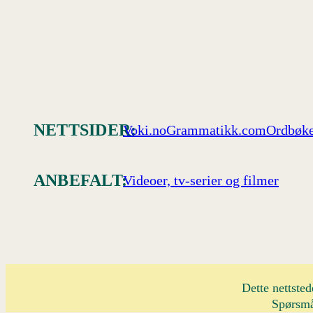
NETTSIDER:
Voki.no
Grammatikk.com
Ordbøke
ANBEFALT:
Videoer, tv-serier og filmer
Dette nettsted
Spørsmå