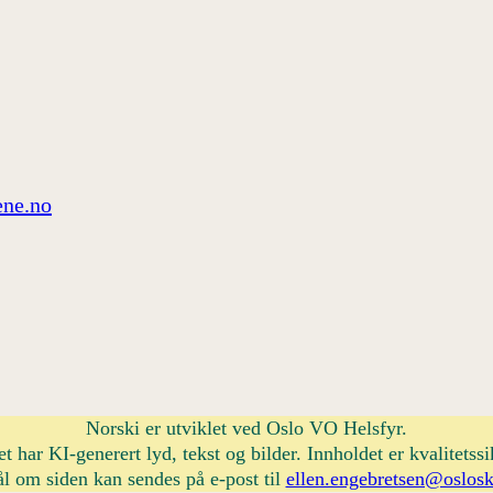
ne.no
Norski er utviklet ved Oslo VO Helsfyr.
et har KI-generert lyd, tekst og bilder. Innholdet er kvalitetssi
l om siden kan sendes på e-post til
ellen.engebretsen@oslosk