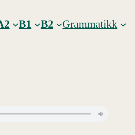
A2
B1
B2
Grammatikk