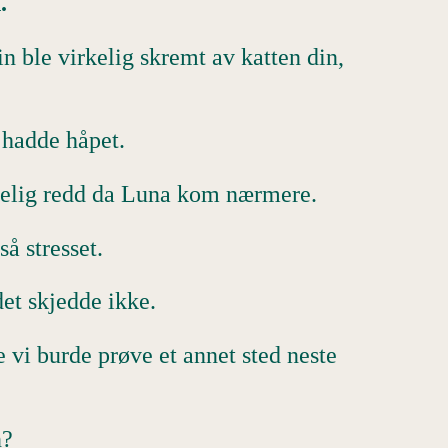
.
n ble virkelig skremt av katten din,
g hadde håpet.
utselig redd da Luna kom nærmere.
så stresset.
det skjedde ikke.
 vi burde prøve et annet sted neste
n?