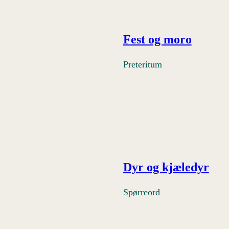
Fest og moro
Preteritum
Dyr og kjæledyr
Spørreord