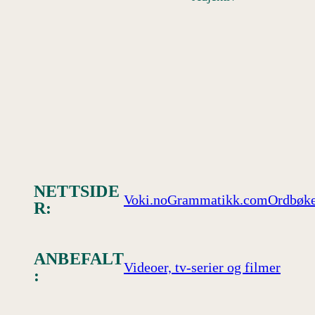
NETTSIDE
Voki.no
Grammatikk.com
Ordbøke
R:
ANBEFALT
Videoer, tv-serier og filmer
: