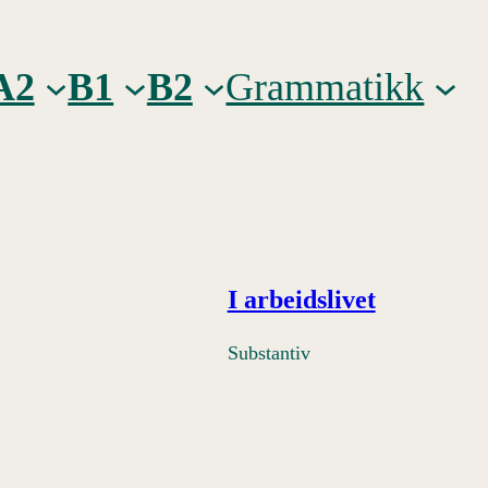
A2
B1
B2
Grammatikk
I arbeidslivet
Substantiv