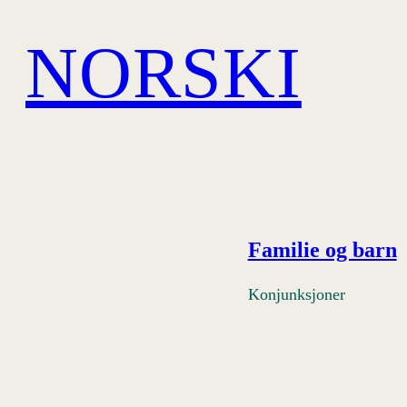
Hopp
NORSKI
til
innhold
Familie og barn
Konjunksjoner