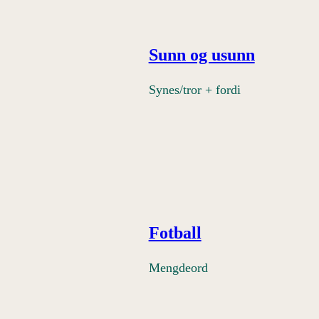
Sunn og usunn
Synes/tror + fordi
Fotball
Mengdeord