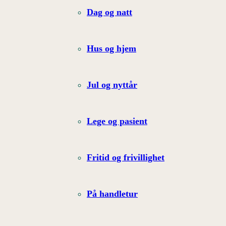
Dag og natt
Hus og hjem
Jul og nyttår
Lege og pasient
Fritid og frivillighet
På handletur