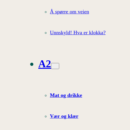
Å spørre om veien
Unnskyld! Hva er klokka?
A2
Mat og drikke
Vær og klær