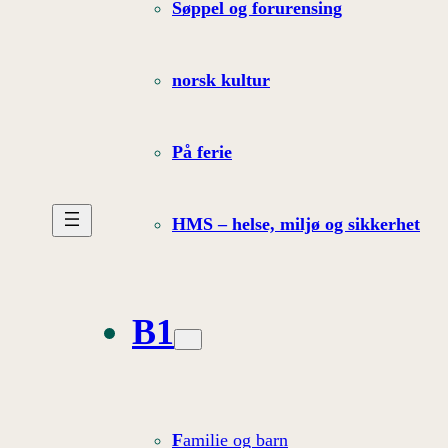
Søppel og forurensing
norsk kultur
På ferie
HMS – helse, miljø og sikkerhet
B1
F
amilie og barn