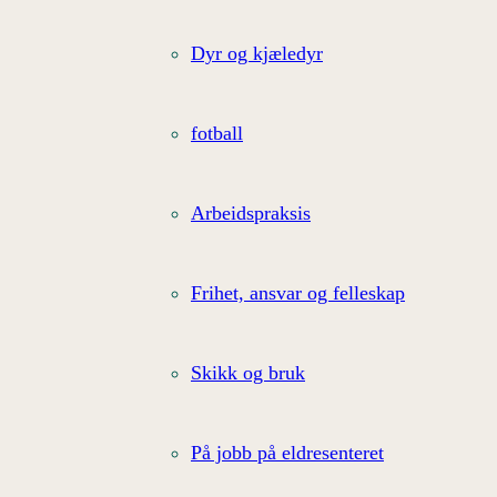
Dyr og kjæledyr
fotball
Arbeidspraksis
Frihet, ansvar og felleskap
Skikk og bruk
På jobb på eldresenteret