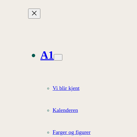
A1
Vi blir kjent
Kalenderen
Farger og figurer