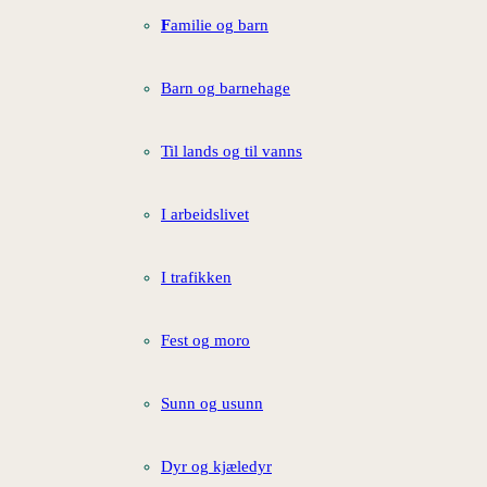
F
amilie og barn
Barn og barnehage
Til lands og til vanns
I arbeidslivet
I trafikken
Fest og moro
Sunn og usunn
Dyr og kjæledyr