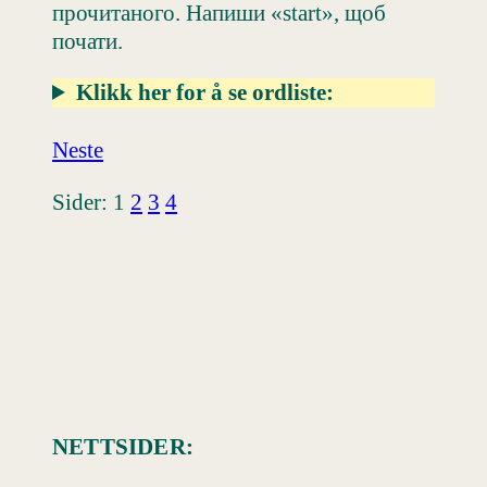
прочитаного. Напиши «start», щоб
почати.
Klikk her for å se ordliste:
Neste
Sider:
1
2
3
4
NETTSIDER: