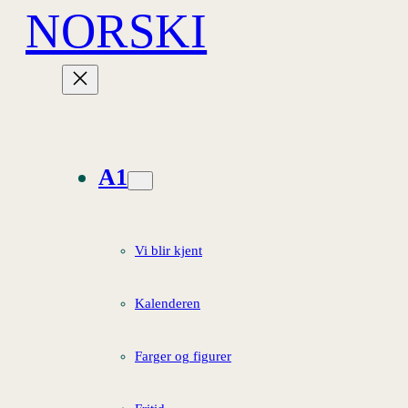
NORSKI
Hopp
til
innhold
A1
Vi blir kjent
Kalenderen
Farger og figurer