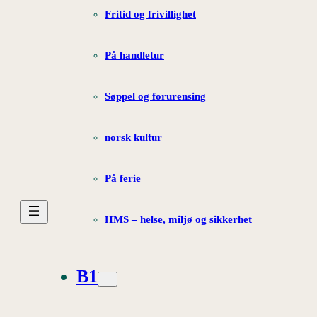
Fritid og frivillighet
På handletur
Søppel og forurensing
norsk kultur
På ferie
HMS – helse, miljø og sikkerhet
B1