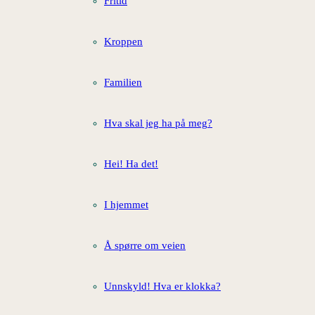
Fritid
Kroppen
Familien
Hva skal jeg ha på meg?
Hei! Ha det!
I hjemmet
Å spørre om veien
Unnskyld! Hva er klokka?