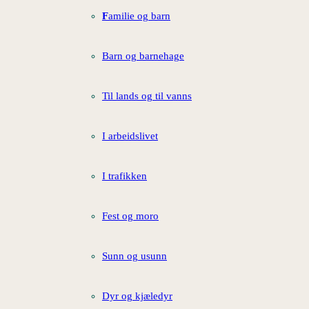
F
amilie og barn
Barn og barnehage
Til lands og til vanns
I arbeidslivet
I trafikken
Fest og moro
Sunn og usunn
Dyr og kjæledyr