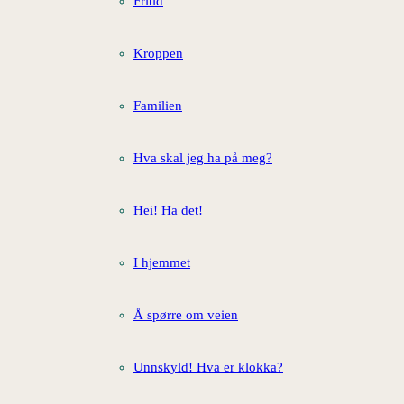
Fritid
Kroppen
Familien
Hva skal jeg ha på meg?
Hei! Ha det!
I hjemmet
Å spørre om veien
Unnskyld! Hva er klokka?