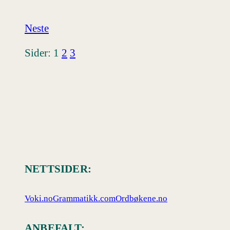
Neste
Sider:
1
2
3
NETTSIDER:
Voki.no
Grammatikk.com
Ordbøkene.no
ANBEFALT: