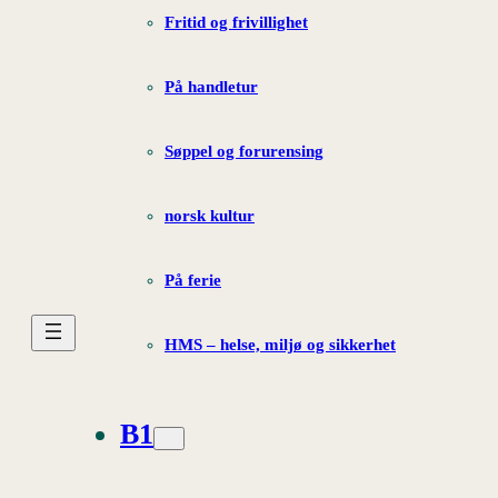
Fritid og frivillighet
På handletur
Søppel og forurensing
norsk kultur
På ferie
HMS – helse, miljø og sikkerhet
B1