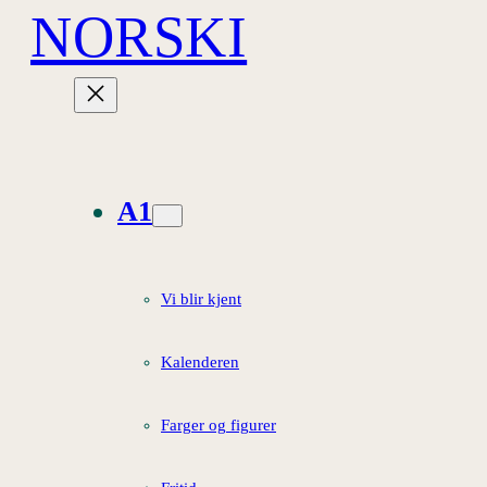
NORSKI
Hopp
til
innhold
A1
Vi blir kjent
Kalenderen
Farger og figurer