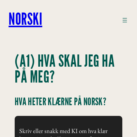
Hopp
til
NORSKI
innhold
(A1) HVA SKAL JEG HA
PÅ MEG?
HVA HETER KLÆRNE PÅ NORSK?
Skriv eller snakk med KI om hva klær