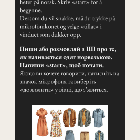
heter på norsk. Skriv «start» for å
begynne.
Dersom du vil snakke, må du trykke på
mikrofonikonet og velge «tillat» i
vinduet som dukker opp.
Пиши або розмовляй з ШІ про те,
як називається одяг норвезькою.
Напиши «start», щоб почати.
Якщо ви хочете говорити, натисніть на
значок мікрофона та виберіть
«дозволити» у вікні, що з’явиться.