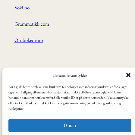
Voki.no
Grammatikk.com
Ordbøkene.no
ANBEFALT:
Behandle samtykke
For å gi de beste opplevelsene bruker vi teknologier som informasjonskapsler for å lagre
Videoer, tv-serier og filmer
og/eller få tilgang til enhetsinformasjon. Å samtykke til disse teknologiene vil la oss
behandle data som nettleseratferd eller unike ID-er på dette nettstedet. Ikke å samtykke
eller trekke tilbake samtykket kan ha negativ innvirkning på enkelte egenskaper og
funksjoner.
Norski er utviklet ved Oslo VO Helsfyr.
Godta
Dette nettstedet har KI-generert lyd, tekst og bilder. Innholdet er