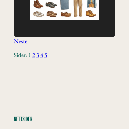
Neste
Sider:
1
2
3
4
5
NETTSIDER: