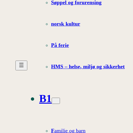
Søppel og forurensing
norsk kultur
På ferie
HMS – helse, miljø og sikkerhet
B1
F
amilie og barn