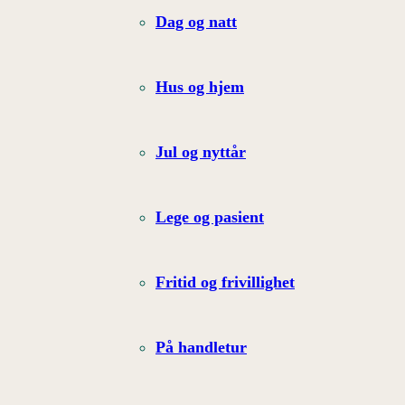
Dag og natt
Hus og hjem
Jul og nyttår
Lege og pasient
Fritid og frivillighet
På handletur