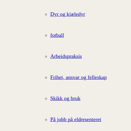
Dyr og kjæledyr
fotball
Arbeidspraksis
Frihet, ansvar og felleskap
Skikk og bruk
På jobb på eldresenteret