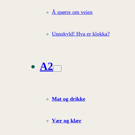
Å spørre om veien
Unnskyld! Hva er klokka?
A2
Mat og drikke
Vær og klær