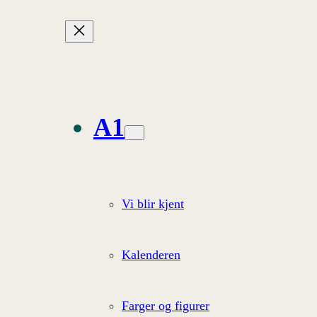
A1
Vi blir kjent
Kalenderen
Farger og figurer