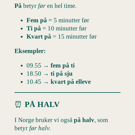
På
betyr
før
en hel time.
Fem på
= 5 minutter før
Ti på
= 10 minutter før
Kvart på
= 15 minutter før
Eksempler:
09.55 →
fem på ti
18.50 →
ti på sju
10.45 →
kvart på elleve
⏰
PÅ HALV
I Norge bruker vi også
på halv
, som
betyr
før halv
.