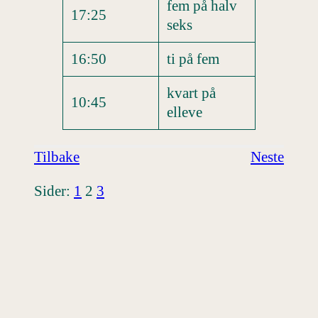
fem på halv
17:25
seks
16:50
ti på fem
kvart på
10:45
elleve
Tilbake
Neste
Sider:
1
2
3