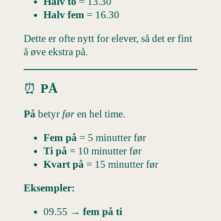
Halv to
= 13.30
Halv fem
= 16.30
Dette er ofte nytt for elever, så det er fint
å øve ekstra på.
⏰
PÅ
På
betyr
før
en hel time.
Fem på
= 5 minutter før
Ti på
= 10 minutter før
Kvart på
= 15 minutter før
Eksempler:
09.55 →
fem på ti