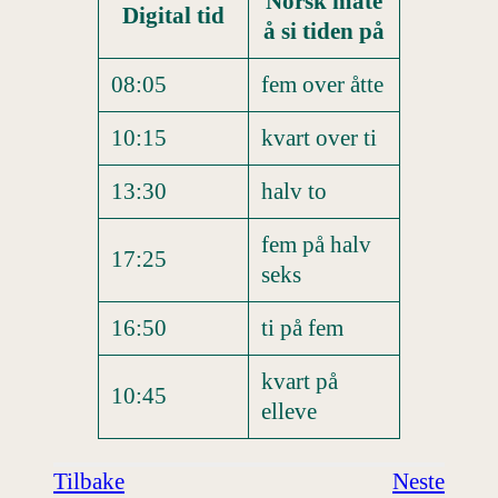
Norsk måte
Digital tid
å si tiden på
08:05
fem over åtte
10:15
kvart over ti
13:30
halv to
fem på halv
17:25
seks
16:50
ti på fem
kvart på
10:45
elleve
Tilbake
Neste