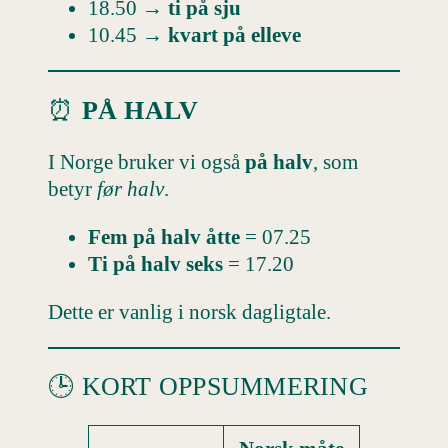
18.50 →
ti på sju
10.45 →
kvart på elleve
⏰
PÅ HALV
I Norge bruker vi også
på halv
, som
betyr
før halv
.
Fem på halv åtte
= 07.25
Ti på halv seks
= 17.20
Dette er vanlig i norsk dagligtale.
🕒 KORT OPPSUMMERING