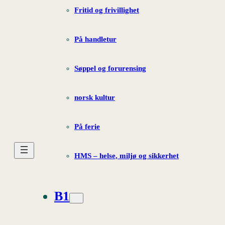
Fritid og frivillighet
På handletur
Søppel og forurensing
norsk kultur
På ferie
HMS – helse, miljø og sikkerhet
B1