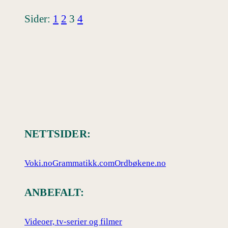
Sider:
1
2
3
4
NETTSIDER:
Voki.no
Grammatikk.com
Ordbøkene.no
ANBEFALT:
Videoer, tv-serier og filmer