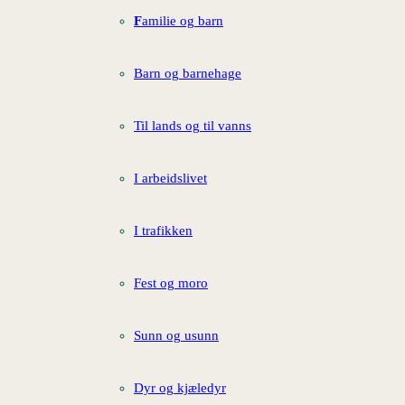
F
amilie og barn
Barn og barnehage
Til lands og til vanns
I arbeidslivet
I trafikken
Fest og moro
Sunn og usunn
Dyr og kjæledyr