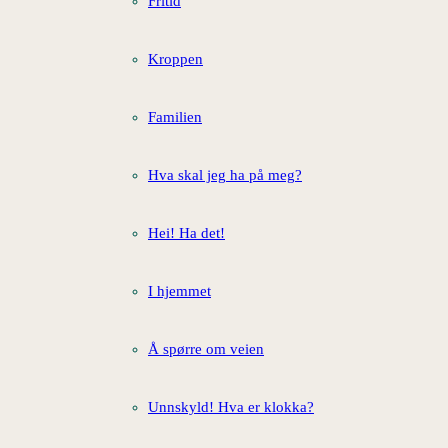
Fritid
Kroppen
Familien
Hva skal jeg ha på meg?
Hei! Ha det!
I hjemmet
Å spørre om veien
Unnskyld! Hva er klokka?