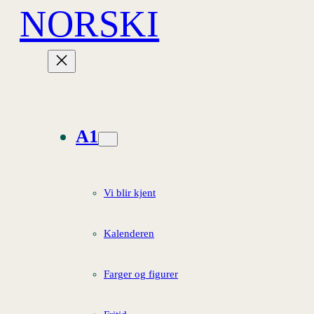
NORSKI
Hopp
til
innhold
A1
Vi blir kjent
Kalenderen
Farger og figurer