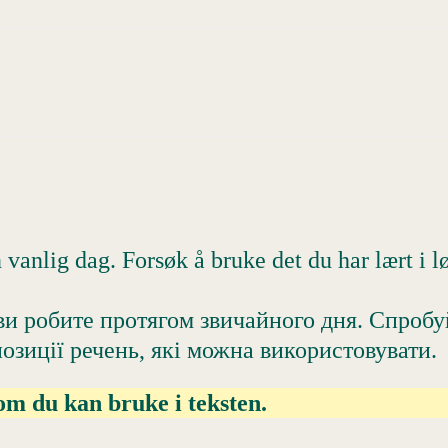
vanlig dag. Forsøk å bruke det du har lært i lø
ви робите протягом звичайного дня. Спробу
озиції речень, які можна використовувати.
som du kan bruke i teksten.