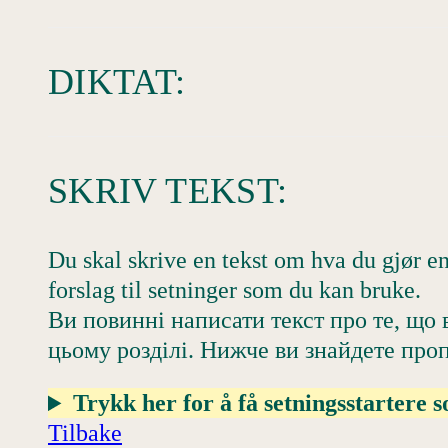
DIKTAT:
SKRIV TEKST:
Du skal skrive en tekst om hva du gjør en 
forslag til setninger som du kan bruke.
Ви повинні написати текст про те, що 
цьому розділі. Нижче ви знайдете проп
Trykk her for å få setningsstartere 
Tilbake