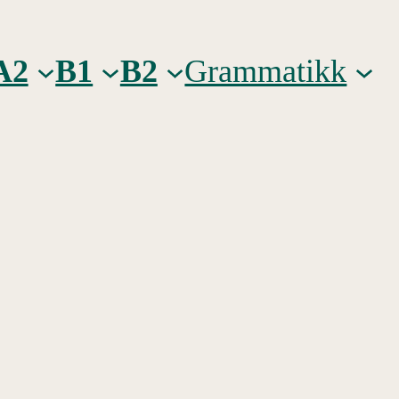
A2
B1
B2
Grammatikk