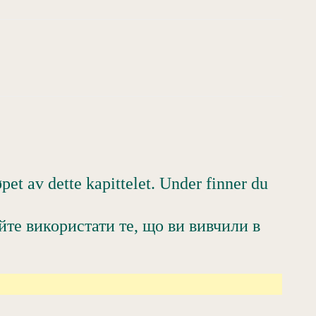
pet av dette kapittelet. Under finner du
йте використати те, що ви вивчили в