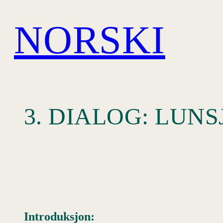
Hopp
NORSKI
til
innhold
3. DIALOG: LUN
Introduksjon: