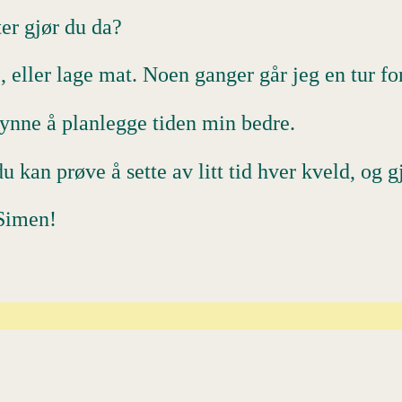
ter gjør du da?
, eller lage mat. Noen ganger går jeg en tur for å
gynne å planlegge tiden min bedre.
du kan prøve å sette av litt tid hver kveld, og 
, Simen!