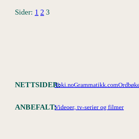
Sider:
1
2
3
NETTSIDER:
Voki.no
Grammatikk.com
Ordbøke
ANBEFALT:
Videoer, tv-serier og filmer