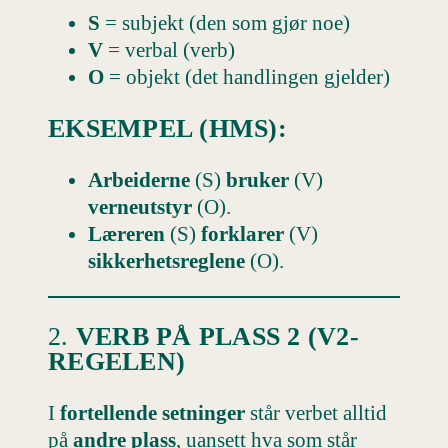
S
= subjekt (den som gjør noe)
V
= verbal (verb)
O
= objekt (det handlingen gjelder)
EKSEMPEL (HMS):
Arbeiderne
(S)
bruker
(V)
verneutstyr
(O).
Læreren
(S)
forklarer
(V)
sikkerhetsreglene
(O).
2.
VERB PÅ PLASS 2 (V2-
REGELEN)
I
fortellende setninger
står verbet alltid
på
andre plass
, uansett hva som står