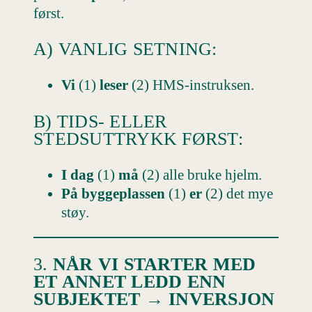
først.
A) VANLIG SETNING:
Vi
(1)
leser
(2) HMS-instruksen.
B) TIDS- ELLER
STEDSUTTRYKK FØRST:
I dag
(1)
må
(2) alle bruke hjelm.
På byggeplassen
(1)
er
(2) det mye
støy.
3.
NÅR VI STARTER MED
ET ANNET LEDD ENN
SUBJEKTET → INVERSJON