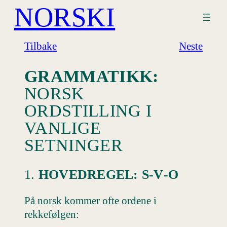
NORSKI
Hopp
til
innhold
Tilbake
Neste
GRAMMATIKK:
NORSK
ORDSTILLING I
VANLIGE
SETNINGER
1.
HOVEDREGEL: S‑V‑O
På norsk kommer ofte ordene i
rekkefølgen: