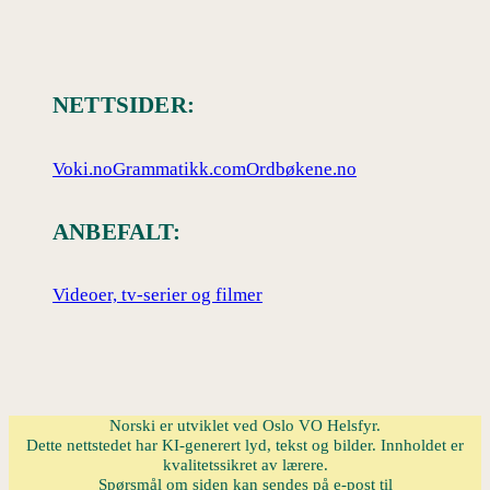
NETTSIDER:
Voki.no
Grammatikk.com
Ordbøkene.no
ANBEFALT:
Videoer, tv-serier og filmer
Norski er utviklet ved Oslo VO Helsfyr.
Dette nettstedet har KI-generert lyd, tekst og bilder. Innholdet er
kvalitetssikret av lærere.
Spørsmål om siden kan sendes på e-post til