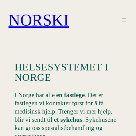
Hopp
til
NORSKI
innhold
HELSESYSTEMET I
NORGE
I Norge har alle
en
fastlege
. Det er
fastlegen vi kontakter først for å få
medisinsk hjelp. Trenger vi mer hjelp,
blir vi sendt til
et
sykehus
. Sykehusene
kan gi oss spesialistbehandling og
operasjoner.