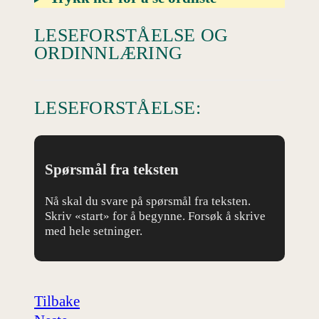
LESEFORSTÅELSE OG
ORDINNLÆRING
LESEFORSTÅELSE:
Spørsmål fra teksten
Nå skal du svare på spørsmål fra teksten.
Skriv «start» for å begynne. Forsøk å skrive
med hele setninger.
Tilbake