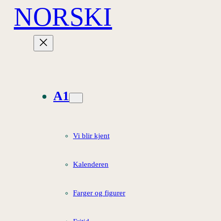
NORSKI
Hopp
til
innhold
A1
Vi blir kjent
Kalenderen
Farger og figurer