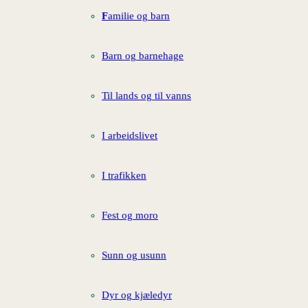
F
amilie og barn
Barn og barnehage
Til lands og til vanns
I arbeidslivet
I trafikken
Fest og moro
Sunn og usunn
Dyr og kjæledyr