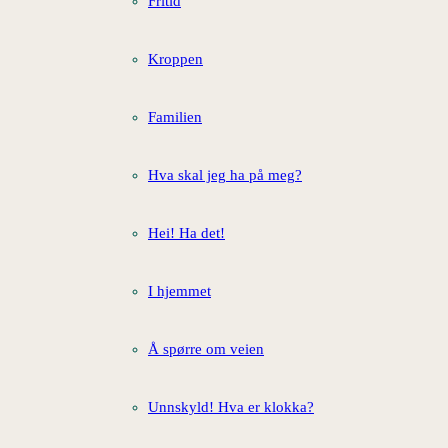
Fritid
Kroppen
Familien
Hva skal jeg ha på meg?
Hei! Ha det!
I hjemmet
Å spørre om veien
Unnskyld! Hva er klokka?