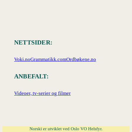
NETTSIDER:
Voki.no
Grammatikk.com
Ordbøkene.no
ANBEFALT:
Videoer, tv-serier og filmer
Norski er utviklet ved Oslo VO Helsfyr.