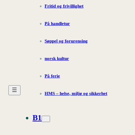
Fritid og frivillighet
På handletur
Søppel og forurensing
norsk kultur
På ferie
HMS – helse, miljø og sikkerhet
B1