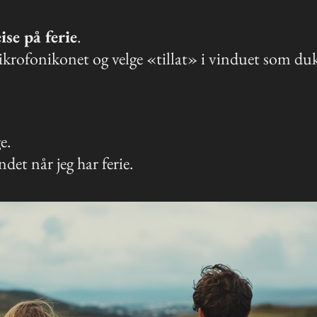
ise på ferie
.
krofonikonet og velge «tillat» i vinduet som du
e.
det når jeg har ferie.