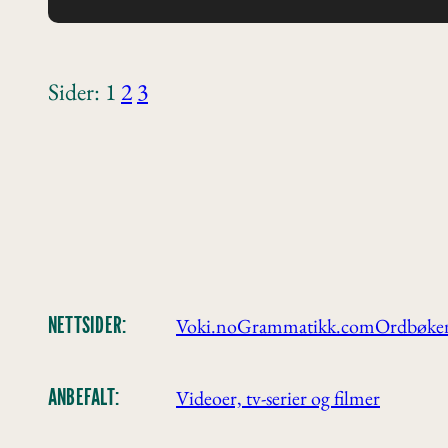
Sider:
1
2
3
Voki.no
Grammatikk.com
Ordbøke
NETTSIDER:
Videoer, tv-serier og filmer
ANBEFALT: