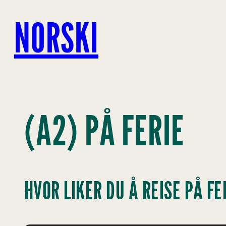
Hopp
til
NORSKI
innhold
(A2) PÅ FERIE
HVOR LIKER DU Å REISE PÅ FE