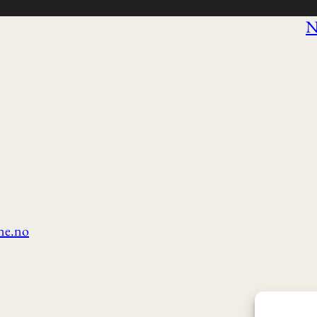
N
ne.no