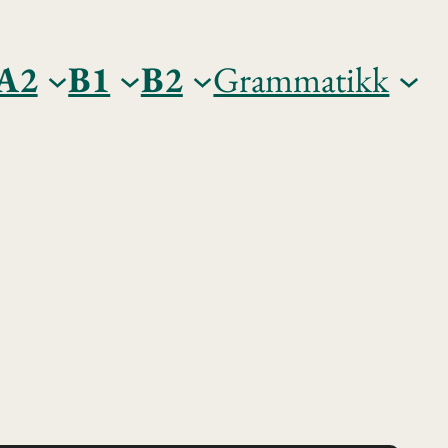
A2
B1
B2
Grammatikk