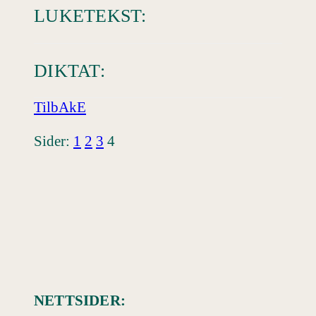
LUKETEKST:
DIKTAT:
TilbAkE
Sider:
1
2
3
4
NETTSIDER: