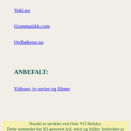
Voki.no
Grammatikk.com
Ordbøkene.no
ANBEFALT:
Videoer, tv-serier og filmer
Norski er utviklet ved Oslo VO Helsfyr.
Dette nettstedet har KI-generert lyd, tekst og bilder. Innholdet er