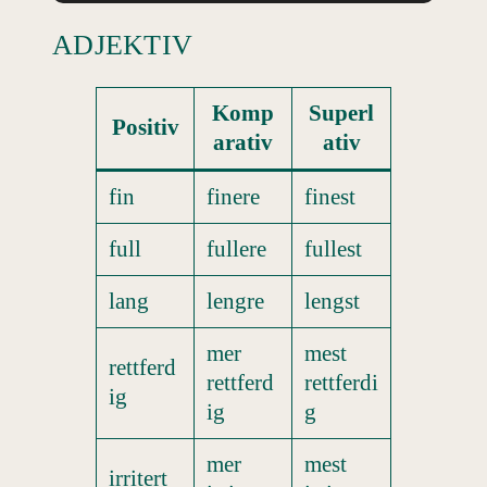
ADJEKTIV
Komp
Superl
Positiv
arativ
ativ
fin
finere
finest
full
fullere
fullest
lang
lengre
lengst
mer
mest
rettferd
rettferd
rettferdi
ig
ig
g
mer
mest
irritert