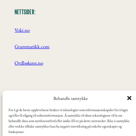
NETTSIDER:
Voki.no
Grammatikk.com
Ordbøkene.no
ANBEFALT:
Behandle samtykke
For å gi de beste opplevelsene bruker vi teknologier som informasjonskapsler for å lagre
Videoer, tv-serier og filmer
og/eller få tilgang til enhetsinformasjon. Å samtykke til disse teknologiene vil la oss
behandle data som nettleseratferd eller unike ID-er på dette nettstedet. Ikke å samtykke
eller trekke tilbake samtykket kan ha negativ innvirkning på enkelte egenskaper og
funksjoner.