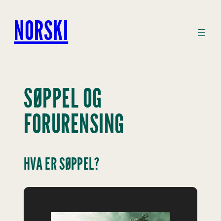
Hopp
til
NORSKI
innhold
SØPPEL OG
FORURENSING
HVA ER SØPPEL?