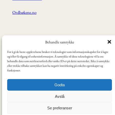
Ordbøkene.no
ANBEFALT:
Behandle samtykke
For å gi de beste opplevelsene bruker vi teknologier som informasjonskapsler for å lagre
Videoer, tv-serier og filmer
og/eller få tilgang til enhetsinformasjon. Å samtykke til disse teknologiene vil la oss
behandle data som nettleseratferd eller unike ID-er på dette nettstedet. Ikke å samtykke
eller trekke tilbake samtykket kan ha negativ innvirkning på enkelte egenskaper og
funksjoner.
Norski er utviklet ved Oslo VO Helsfyr.
Godta
Dette nettstedet har KI-generert lyd, tekst og bilder. Innholdet er
kvalitetssikret av lærere.
Avslå
Spørsmål om siden kan sendes på e-post til
ellen.engebretsen@osloskolen.no
.
Se preferanser