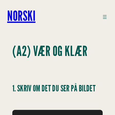
Hopp
til
NORSKI
innhold
(A2) VÆR OG KLÆR
1. SKRIV OM DET DU SER PÅ BILDET