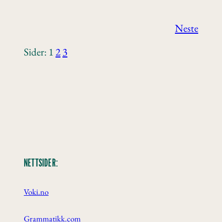
Neste
Sider:
1
2
3
NETTSIDER:
Voki.no
Grammatikk.com