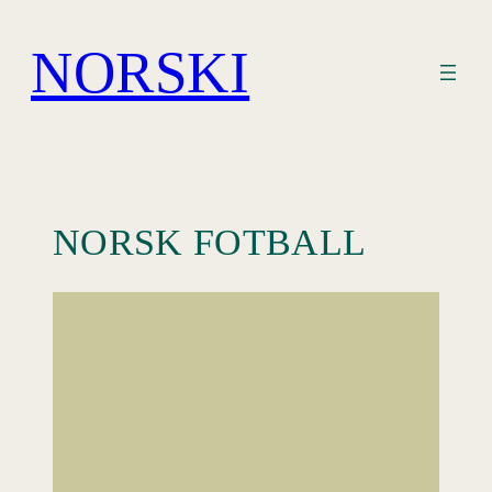
Hopp
til
NORSKI
innhold
NORSK FOTBALL