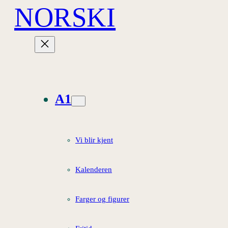
NORSKI
Hopp
til
innhold
A1
Vi blir kjent
Kalenderen
Farger og figurer