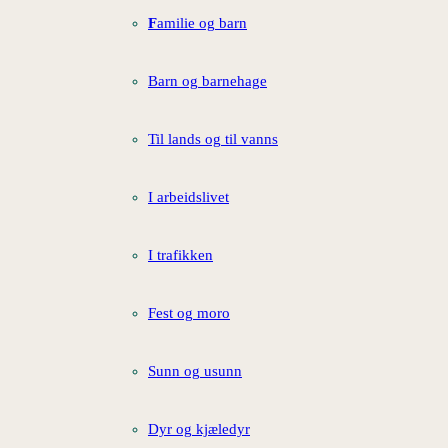
F
amilie og barn
Barn og barnehage
Til lands og til vanns
I arbeidslivet
I trafikken
Fest og moro
Sunn og usunn
Dyr og kjæledyr