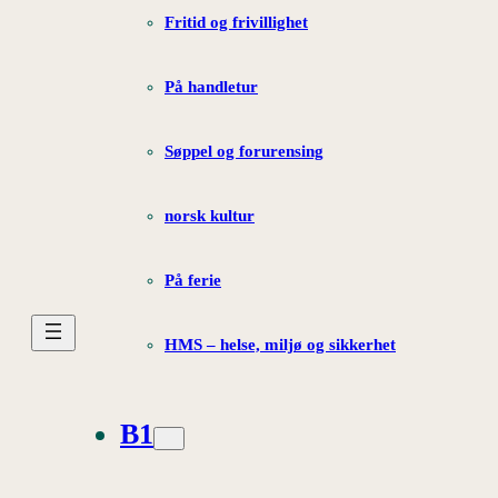
Fritid og frivillighet
På handletur
Søppel og forurensing
norsk kultur
På ferie
HMS – helse, miljø og sikkerhet
B1