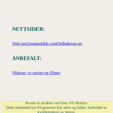
NETTSIDER:
Voki.no
Grammatikk.com
Ordbøkene.no
ANBEFALT:
Videoer, tv-serier og filmer
Norski er utviklet ved Oslo VO Helsfyr.
Dette nettstedet har KI-generert lyd, tekst og bilder. Innholdet er
kvalitetssikret av lærere.