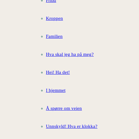
Fritid
Kroppen
Familien
Hva skal jeg ha på meg?
Hei! Ha det!
I hjemmet
Å spørre om veien
Unnskyld! Hva er klokka?