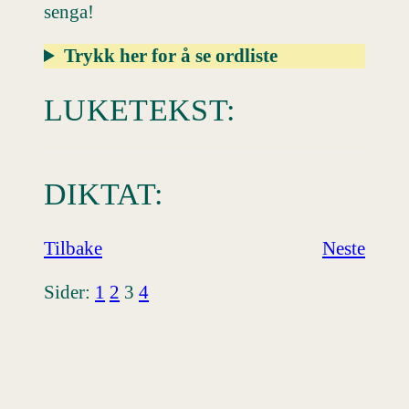
senga!
Trykk her for å se ordliste
LUKETEKST:
DIKTAT:
Tilbake
Neste
Sider:
1
2
3
4