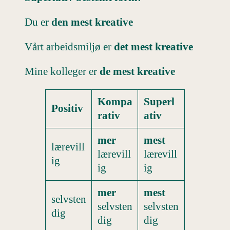
Du er
den mest kreative
Vårt arbeidsmiljø er
det mest kreative
Mine kolleger er
de mest kreative
Kompa
Superl
Positiv
rativ
ativ
mer
mest
lærevill
lærevill
lærevill
ig
ig
ig
mer
mest
selvsten
selvsten
selvsten
dig
dig
dig