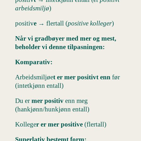
arbeidsmiljø
)
positiv
e
→ flertall (
positive kolleger
)
Når vi gradbøyer med mer og mest,
beholder vi denne tilpasningen:
Komparativ:
Arbeidsmiljøe
t er mer positivt enn
før
(intetkjønn entall)
Du er
mer positiv
enn meg
(hankjønn/hunkjønn entall)
Kollege
r er mer positive
(flertall)
Superlativ bestemt form: