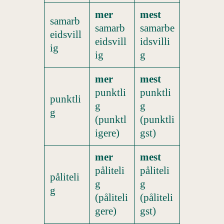
mer
mest
samarb
samarb
samarbe
eidsvill
eidsvill
idsvilli
ig
ig
g
mer
mest
punktli
punktli
punktli
g
g
g
(punktl
(punktli
igere)
gst)
mer
mest
påliteli
påliteli
påliteli
g
g
g
(påliteli
(påliteli
gere)
gst)