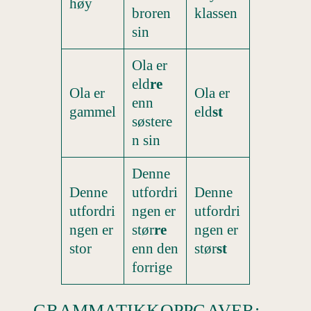
høy
broren
klassen
sin
Ola er
eld
re
Ola er
Ola er
enn
gammel
eld
st
søstere
n sin
Denne
Denne
utfordri
Denne
utfordri
ngen er
utfordri
ngen er
stør
re
ngen er
stor
enn den
stør
st
forrige
GRAMMATIKKOPPGAVER: