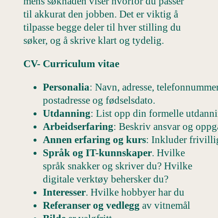
mens søknaden viser hvorfor du passer
til akkurat den jobben. Det er viktig å
tilpasse begge deler til hver stilling du
søker, og å skrive klart og tydelig.
CV- Curriculum vitae
Personalia
: Navn, adresse, telefonnummer
postadresse og fødselsdato.
Utdanning
: List opp din formelle utdann
Arbeidserfaring
: Beskriv ansvar og oppga
Annen erfaring og kurs
: Inkluder frivill
Språk og IT-kunnskaper
. Hvilke
språk snakker og skriver du? Hvilke
digitale verktøy behersker du?
Interesser
. Hvilke hobbyer har du
Referanser og vedlegg
av vitnemål