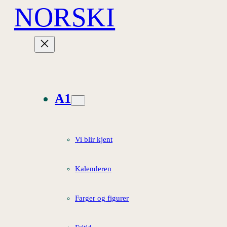
NORSKI
Hopp
til
innhold
A1
Vi blir kjent
Kalenderen
Farger og figurer