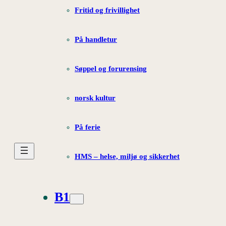
Fritid og frivillighet
På handletur
Søppel og forurensing
norsk kultur
På ferie
HMS – helse, miljø og sikkerhet
B1