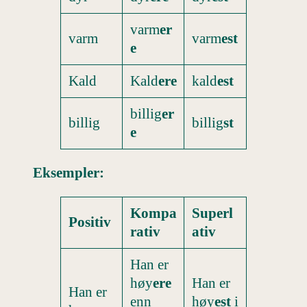
varm
er
varm
varm
est
e
Kald
Kald
ere
kald
est
billig
er
billig
billig
st
e
Eksempler:
Kompa
Superl
Positiv
rativ
ativ
Han er
høy
ere
Han er
Han er
enn
høy
est
i