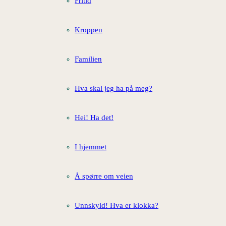
Fritid
Kroppen
Familien
Hva skal jeg ha på meg?
Hei! Ha det!
I hjemmet
Å spørre om veien
Unnskyld! Hva er klokka?