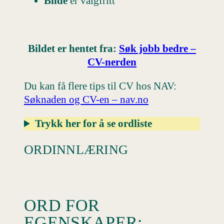
Bilde
er valgfritt
Bildet er hentet fra:
Søk jobb bedre –
CV-nerden
Du kan få flere tips til CV hos NAV:
Søknaden og CV-en – nav.no
Trykk her for å se ordliste
ORDINNLÆRING
ORD FOR
EGENSKAPER: