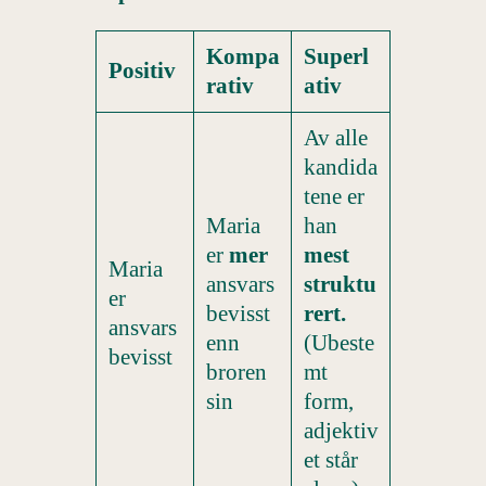
Kompa
Superl
Positiv
rativ
ativ
Av alle
kandida
tene er
Maria
han
er
mer
mest
Maria
ansvars
struktu
er
bevisst
rert.
ansvars
enn
(Ubeste
bevisst
broren
mt
sin
form,
adjektiv
et står