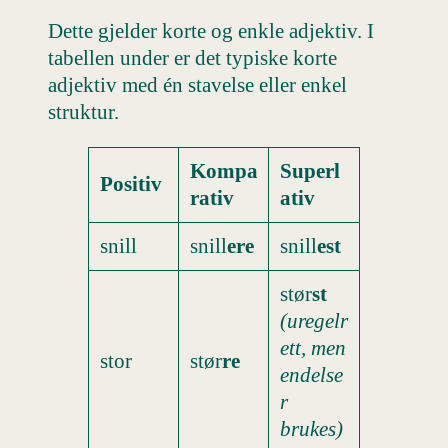
Dette gjelder korte og enkle adjektiv. I
tabellen under er det typiske korte
adjektiv med én stavelse eller enkel
struktur.
Kompa
Superl
Positiv
rativ
ativ
snill
snill
ere
snill
est
stør
st
(uregelr
ett, men
stor
stør
re
endelse
r
brukes)