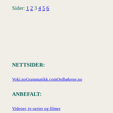
Sider:
1
2
3
4
5
6
NETTSIDER:
Voki.no
Grammatikk.com
Ordbøkene.no
ANBEFALT:
Videoer, tv-serier og filmer