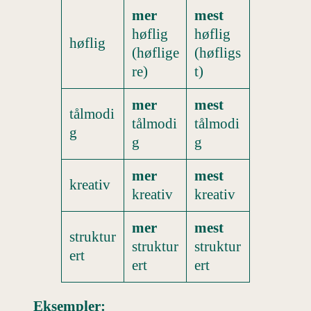
mer
mest
høflig
høflig
høflig
(høflige
(høfligs
re)
t)
mer
mest
tålmodi
tålmodi
tålmodi
g
g
g
mer
mest
kreativ
kreativ
kreativ
mer
mest
struktur
struktur
struktur
ert
ert
ert
Eksempler: