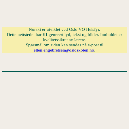
Norski er utviklet ved Oslo VO Helsfyr.
Dette nettstedet har KI-generert lyd, tekst og bilder. Innholdet er
kvalitetssikret av lærere.
Spørsmål om siden kan sendes på e-post til
ellen.engebretsen@osloskolen.no
.