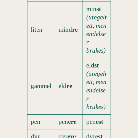
min
st
(uregelr
ett, men
liten
mind
re
endelse
r
brukes)
eld
st
(uregelr
ett, men
gammel
eld
re
endelse
r
brukes)
pen
pen
ere
pen
est
dyr
dyr
ere
dyr
est