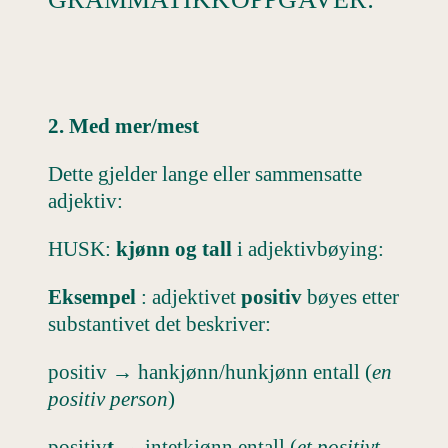
2. Med mer/mest
Dette gjelder lange eller sammensatte
adjektiv:
HUSK:
kjønn og tall
i adjektivbøying:
Eksempel
: adjektivet
positiv
bøyes etter
substantivet det beskriver:
positiv → hankjønn/hunkjønn entall (
en
positiv person
)
positiv
t
→ intetkjønn entall (
et positivt