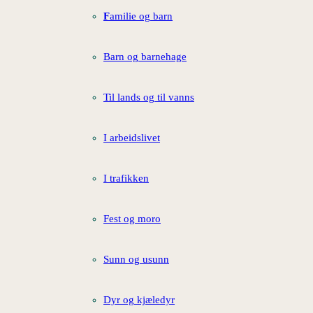
F
amilie og barn
Barn og barnehage
Til lands og til vanns
I arbeidslivet
I trafikken
Fest og moro
Sunn og usunn
Dyr og kjæledyr