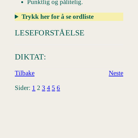
Punktlig og pålitelig.
Trykk her for å se ordliste
LESEFORSTÅELSE
DIKTAT:
Tilbake
Neste
Sider:
1
2
3
4
5
6