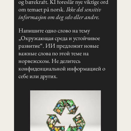
og bærekraft. KI foreslår nye viktige ord
om temaet på norsk.
Ikke del sensitiv
informasjon om deg selv eller andre.
Напишите одно слово на тему
„Окружающая среда и устойчивое
развитие“. ИИ предложит новые
важные слова по этой теме на
норвежском. Не делитесь
конфиденциальной информацией о
себе или других.