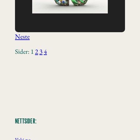
Neste
Sider:
1
2
3
4
NETTSIDER:
Voki.no