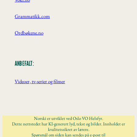
Grammatikk.com
Ordbøkene.no
ANBEFALT:
Videoer, tv-serier og filmer
Norski er utviklet ved Oslo VO Helsfyr.
Dette nettstedet har KI-generert lyd, tekst og bilder. Innholdet er
kvalitetssikret av lærere.
Spørsmål om siden kan sendes på e-post til