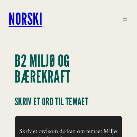
Hopp
til
NORSKI
innhold
B2 MILJØ OG
BÆREKRAFT
SKRIV ET ORD TIL TEMAET
Skriv et ord som du kan om temaet Miljø