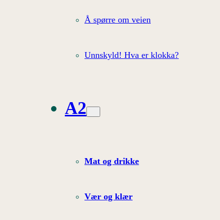
Å spørre om veien
Unnskyld! Hva er klokka?
A2
Mat og drikke
Vær og klær