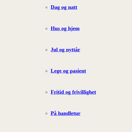
Dag og natt
Hus og hjem
Jul og nyttår
Lege og pasient
Fritid og frivillighet
På handletur