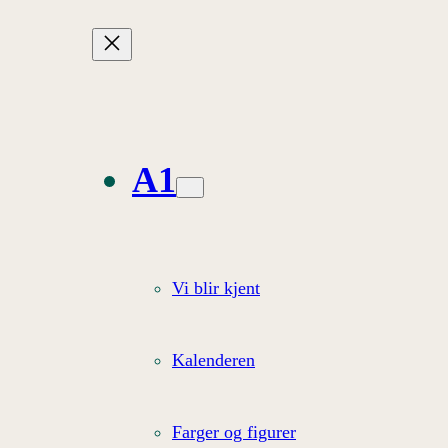
A1
Vi blir kjent
Kalenderen
Farger og figurer