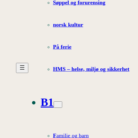
Søppel og forurensing
norsk kultur
På ferie
HMS – helse, miljø og sikkerhet
B1
F
amilie og barn