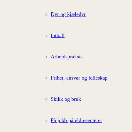
Dyr og kjæledyr
fotball
Arbeidspraksis
Frihet, ansvar og felleskap
Skikk og bruk
På jobb på eldresenteret