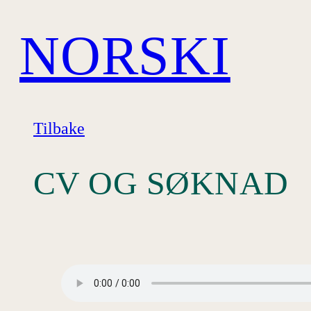
Hopp
NORSKI
til
innhold
Tilbake
CV OG SØKNAD