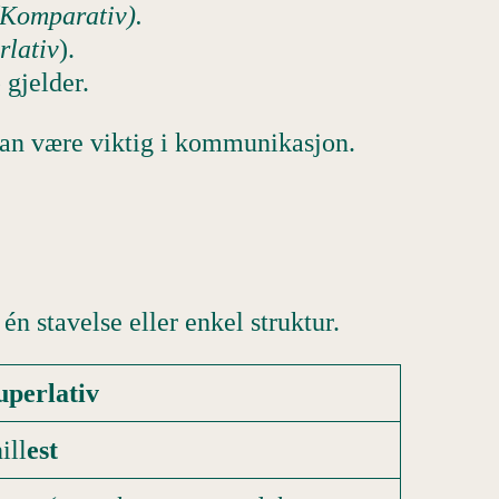
(Komparativ).
rlativ
).
 gjelder.
kan være viktig i kommunikasjon.
én stavelse eller enkel struktur.
uperlativ
ill
est