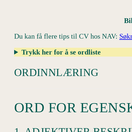
Bi
Du kan få flere tips til CV hos NAV:
Søk
Trykk her for å se ordliste
ORDINNLÆRING
ORD FOR EGENS
1. ADJEKTIVER BESK