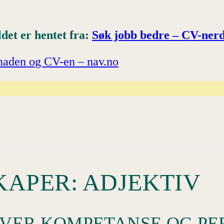
ldet er hentet fra:
Søk jobb bedre – CV-ner
naden og CV-en – nav.no
KAPER: ADJEKTIV
RIVER KOMPETANSE OG P