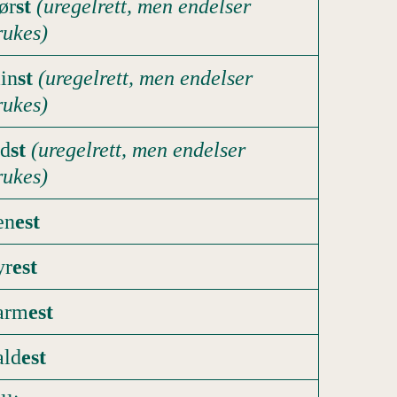
ør
st
(uregelrett, men endelser
rukes)
in
st
(uregelrett, men endelser
rukes)
ld
st
(uregelrett, men endelser
rukes)
en
est
yr
est
arm
est
ald
est