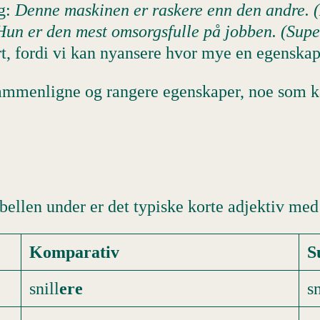
ng:
Denne maskinen er raskere enn den andre. 
Hun er den mest omsorgsfulle på jobben. (Supe
rt, fordi vi kan nyansere hvor mye en egenskap
 sammenligne og rangere egenskaper, noe som 
abellen under er det typiske korte adjektiv med 
Komparativ
S
snill
ere
sn