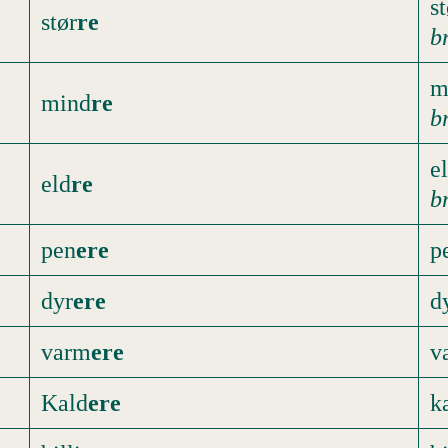
st
stør
re
b
m
mind
re
b
e
eld
re
b
pen
ere
p
dyr
ere
d
varm
ere
v
Kald
ere
k