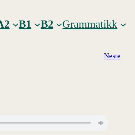
A2
B1
B2
Grammatikk
Neste