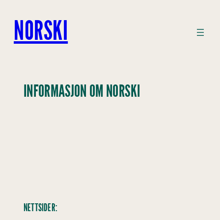
Hopp
til
NORSKI
innhold
INFORMASJON OM NORSKI
NETTSIDER: