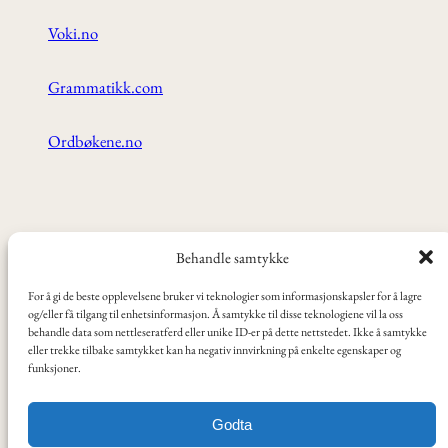
Voki.no
Grammatikk.com
Ordbøkene.no
ANBEFALT:
Behandle samtykke
For å gi de beste opplevelsene bruker vi teknologier som informasjonskapsler for å lagre
Videoer, tv-serier og filmer
og/eller få tilgang til enhetsinformasjon. Å samtykke til disse teknologiene vil la oss
behandle data som nettleseratferd eller unike ID-er på dette nettstedet. Ikke å samtykke
eller trekke tilbake samtykket kan ha negativ innvirkning på enkelte egenskaper og
funksjoner.
Norski er utviklet ved Oslo VO Helsfyr.
Godta
Dette nettstedet har KI-generert lyd, tekst og bilder. Innholdet er