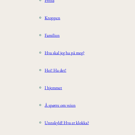
Fritid
Kroppen
Familien
Hva skal jeg ha på meg?
Hei! Ha det!
I hjemmet
Å spørre om veien
Unnskyld! Hva er klokka?