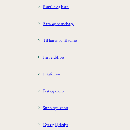
F
amilie og barn
Barn og barnehage
Til lands og til vanns
I arbeidslivet
I trafikken
Fest og moro
Sunn og usunn
Dyr og kjæledyr