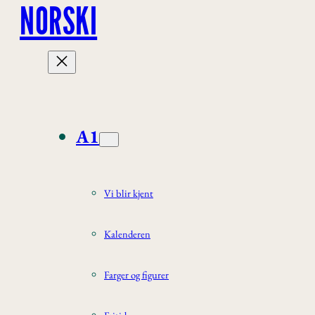
Hopp
NORSKI
til
innhold
A1
Vi blir kjent
Kalenderen
Farger og figurer