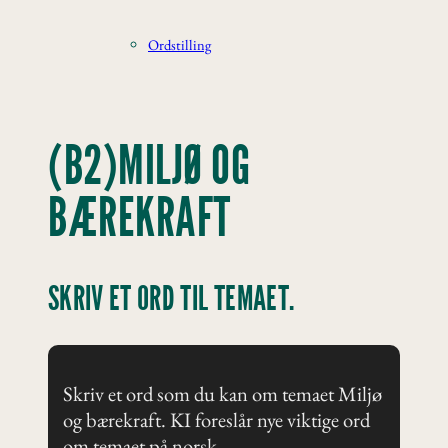
Ordstilling
(B2)MILJØ OG
BÆREKRAFT
SKRIV ET ORD TIL TEMAET.
Skriv et ord som du kan om temaet Miljø
og bærekraft. KI foreslår nye viktige ord
om temaet på norsk.