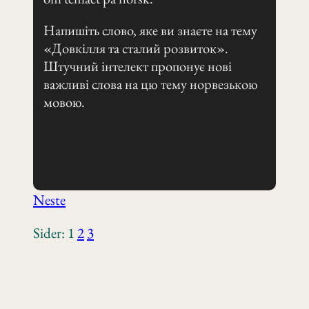
Напишіть слово, яке ви знаєте на тему
«Довкілля та сталий розвиток».
Штучний інтелект пропонує нові
важливі слова на цю тему норвезькою
мовою.
Neste
Sider:
1
2
3