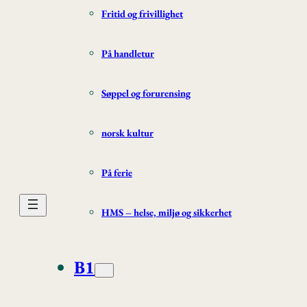
Fritid og frivillighet
På handletur
Søppel og forurensing
norsk kultur
På ferie
HMS – helse, miljø og sikkerhet
B1