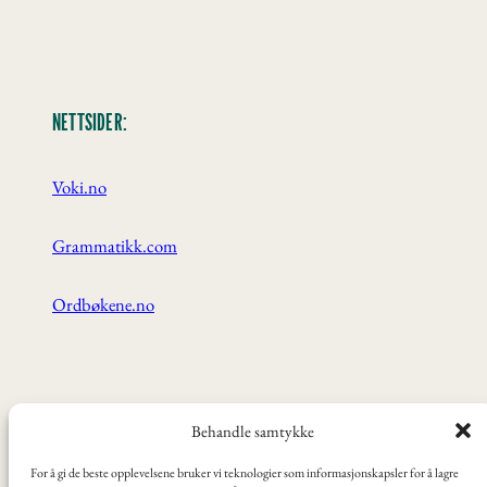
NETTSIDER:
Voki.no
Grammatikk.com
Ordbøkene.no
ANBEFALT:
Behandle samtykke
For å gi de beste opplevelsene bruker vi teknologier som informasjonskapsler for å lagre
Videoer, tv-serier og filmer