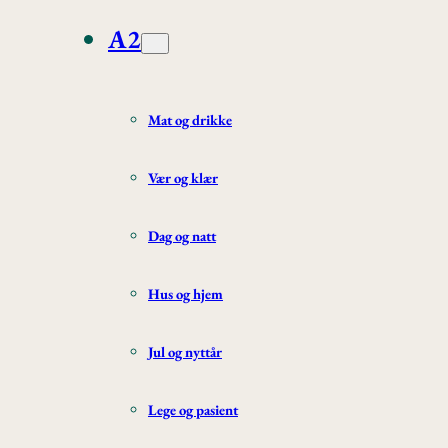
A2
Mat og drikke
Vær og klær
Dag og natt
Hus og hjem
Jul og nyttår
Lege og pasient