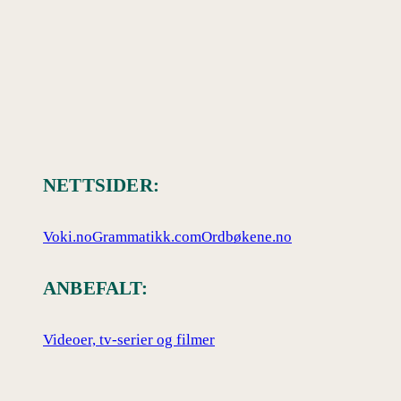
NETTSIDER:
Voki.no
Grammatikk.com
Ordbøkene.no
ANBEFALT:
Videoer, tv-serier og filmer