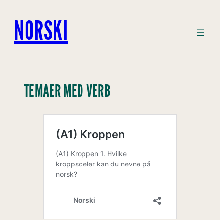
Hopp
til
NORSKI
innhold
TEMAER MED VERB