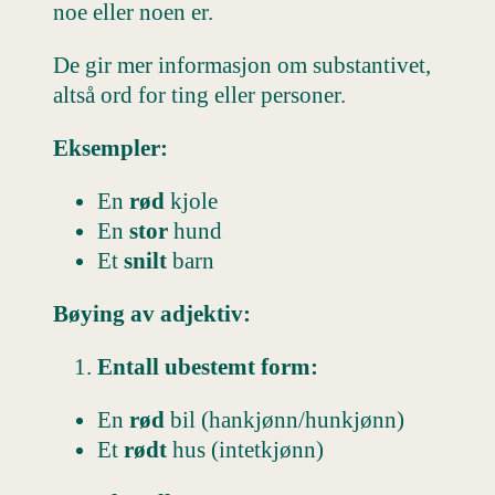
noe eller noen er.
De gir mer informasjon om substantivet,
altså ord for ting eller personer.
Eksempler:
En
rød
kjole
En
stor
hund
Et
snilt
barn
Bøying av adjektiv:
Entall ubestemt form:
En
rød
bil (hankjønn/hunkjønn)
Et
rødt
hus (intetkjønn)