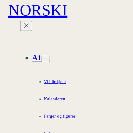
NORSKI
Hopp
til
innhold
A1
Vi blir kjent
Kalenderen
Farger og figurer