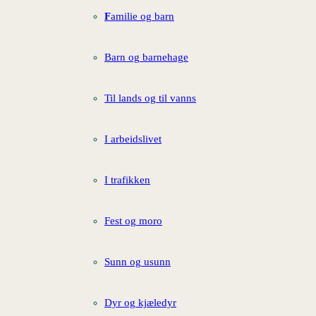
F
amilie og barn
Barn og barnehage
Til lands og til vanns
I arbeidslivet
I trafikken
Fest og moro
Sunn og usunn
Dyr og kjæledyr