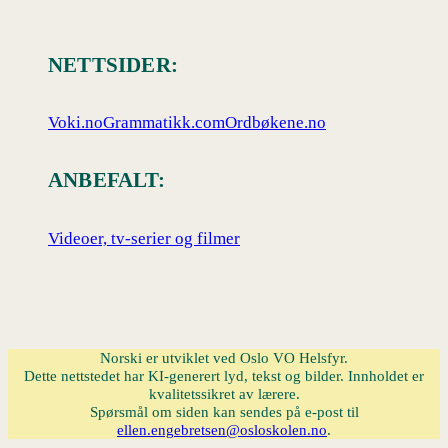
NETTSIDER:
Voki.no
Grammatikk.com
Ordbøkene.no
ANBEFALT:
Videoer, tv-serier og filmer
Norski er utviklet ved Oslo VO Helsfyr.
Dette nettstedet har KI-generert lyd, tekst og bilder. Innholdet er
kvalitetssikret av lærere.
Spørsmål om siden kan sendes på e-post til
ellen.engebretsen@osloskolen.no
.