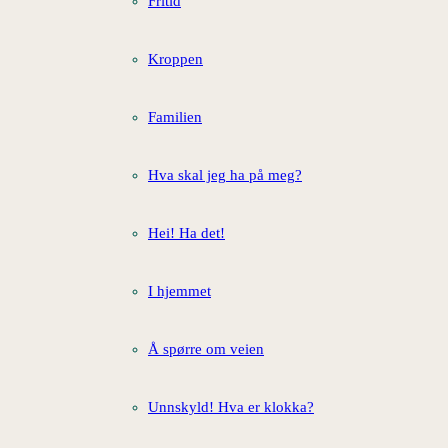
Fritid
Kroppen
Familien
Hva skal jeg ha på meg?
Hei! Ha det!
I hjemmet
Å spørre om veien
Unnskyld! Hva er klokka?