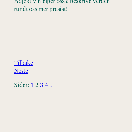
Adjektiv hjelper oss å beskrive verden
rundt oss mer presist!
Tilbake
Neste
Sider:
1
2
3
4
5