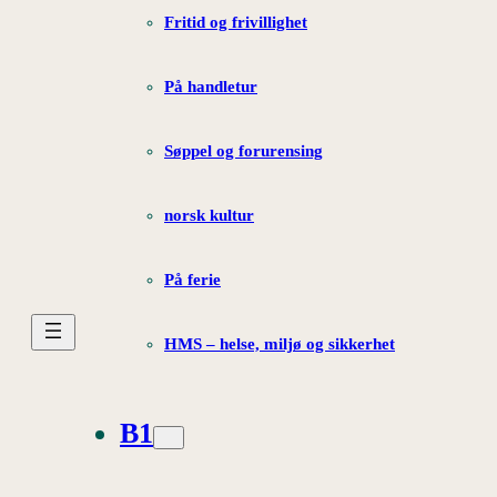
Fritid og frivillighet
På handletur
Søppel og forurensing
norsk kultur
På ferie
HMS – helse, miljø og sikkerhet
B1