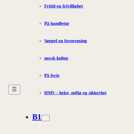
Fritid og frivillighet
På handletur
Søppel og forurensing
norsk kultur
På ferie
HMS – helse, miljø og sikkerhet
B1