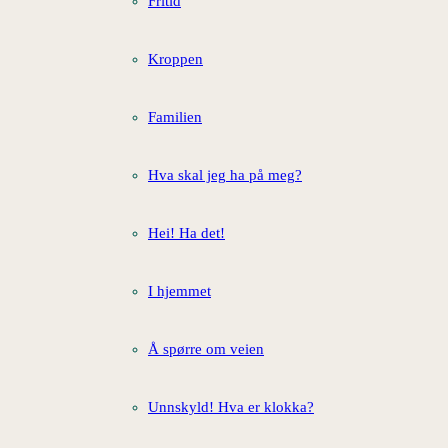
Fritid
Kroppen
Familien
Hva skal jeg ha på meg?
Hei! Ha det!
I hjemmet
Å spørre om veien
Unnskyld! Hva er klokka?