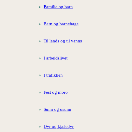
F
amilie og barn
Barn og barnehage
Til lands og til vanns
I arbeidslivet
I trafikken
Fest og moro
Sunn og usunn
Dyr og kjæledyr