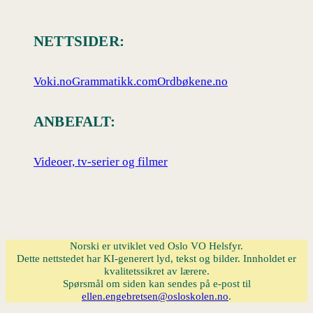
NETTSIDER:
Voki.no
Grammatikk.com
Ordbøkene.no
ANBEFALT:
Videoer, tv-serier og filmer
Norski er utviklet ved Oslo VO Helsfyr.
Dette nettstedet har KI-generert lyd, tekst og bilder. Innholdet er
kvalitetssikret av lærere.
Spørsmål om siden kan sendes på e-post til
ellen.engebretsen@osloskolen.no
.