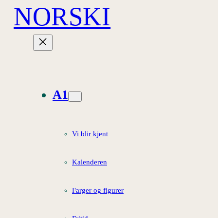
NORSKI
Hopp
til
innhold
A1
Vi blir kjent
Kalenderen
Farger og figurer