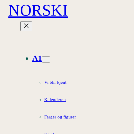
NORSKI
Hopp
til
innhold
A1
Vi blir kjent
Kalenderen
Farger og figurer