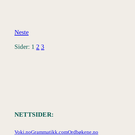
Neste
Sider:
1
2
3
NETTSIDER:
Voki.no
Grammatikk.com
Ordbøkene.no