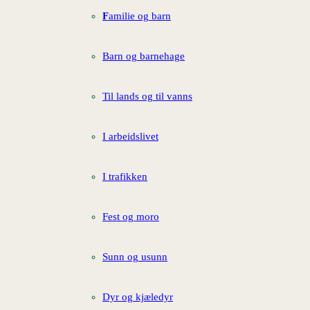
F
amilie og barn
Barn og barnehage
Til lands og til vanns
I arbeidslivet
I trafikken
Fest og moro
Sunn og usunn
Dyr og kjæledyr