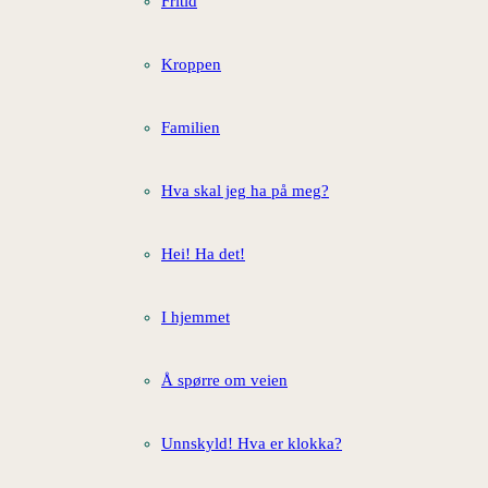
Fritid
Kroppen
Familien
Hva skal jeg ha på meg?
Hei! Ha det!
I hjemmet
Å spørre om veien
Unnskyld! Hva er klokka?