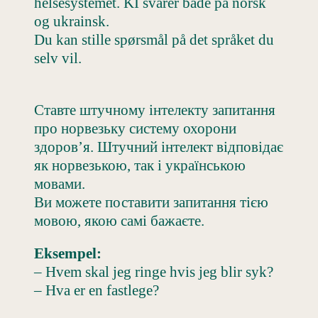
helsesystemet. KI svarer både på norsk
og ukrainsk.
Du kan stille spørsmål på det språket du
selv vil.
Ставте штучному інтелекту запитання
про норвезьку систему охорони
здоров’я. Штучний інтелект відповідає
як норвезькою, так і українською
мовами.
Ви можете поставити запитання тією
мовою, якою самі бажаєте.
Eksempel:
– Hvem skal jeg ringe hvis jeg blir syk?
– Hva er en fastlege?