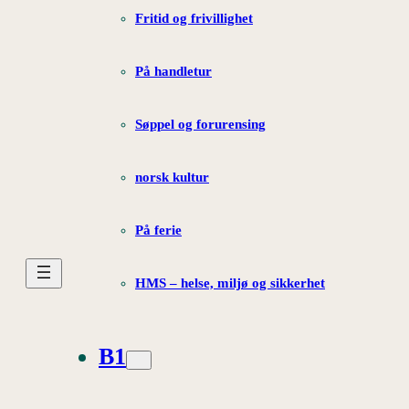
Fritid og frivillighet
På handletur
Søppel og forurensing
norsk kultur
På ferie
HMS – helse, miljø og sikkerhet
B1