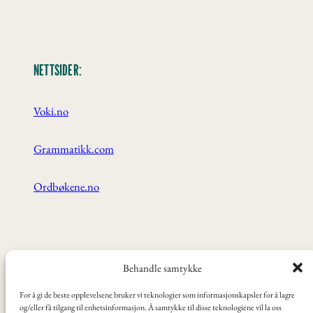
NETTSIDER:
Voki.no
Grammatikk.com
Ordbøkene.no
ANBEFALT:
Behandle samtykke
For å gi de beste opplevelsene bruker vi teknologier som informasjonskapsler for å lagre
Videoer, tv-serier og filmer
og/eller få tilgang til enhetsinformasjon. Å samtykke til disse teknologiene vil la oss