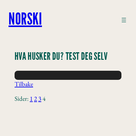
Hopp
til
NORSKI
innhold
HVA HUSKER DU? TEST DEG SELV
Tilbake
Sider:
1
2
3
4