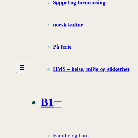
Søppel og forurensing
norsk kultur
På ferie
HMS – helse, miljø og sikkerhet
B1
F
amilie og barn