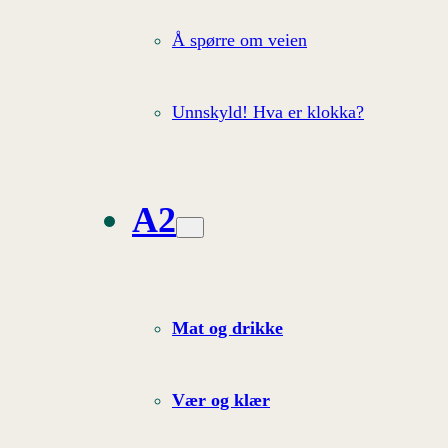
Å spørre om veien
Unnskyld! Hva er klokka?
A2
Mat og drikke
Vær og klær