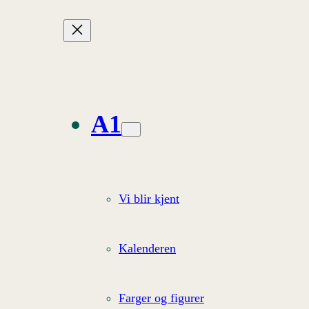
A1
Vi blir kjent
Kalenderen
Farger og figurer