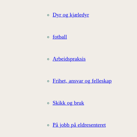
Dyr og kjæledyr
fotball
Arbeidspraksis
Frihet, ansvar og felleskap
Skikk og bruk
På jobb på eldresenteret