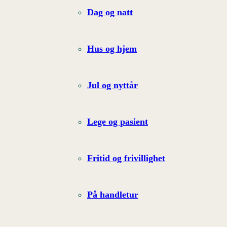
Dag og natt
Hus og hjem
Jul og nyttår
Lege og pasient
Fritid og frivillighet
På handletur