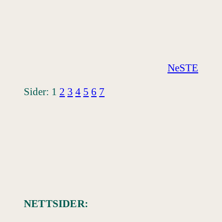
NeSTE
Sider:
1
2
3
4
5
6
7
NETTSIDER: