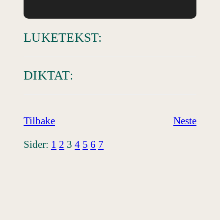
LUKETEKST:
DIKTAT:
Tilbake
Neste
Sider:
1
2
3
4
5
6
7