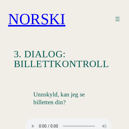
Hopp
til
NORSKI
innhold
3. DIALOG:
BILLETTKONTROLL
Unnskyld, kan jeg se
billetten din?