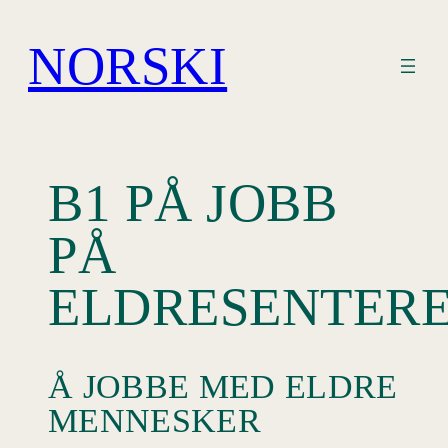
Hopp
til
NORSKI
innhold
B1 PÅ JOBB
PÅ
ELDRESENTER
Å JOBBE MED ELDRE
MENNESKER