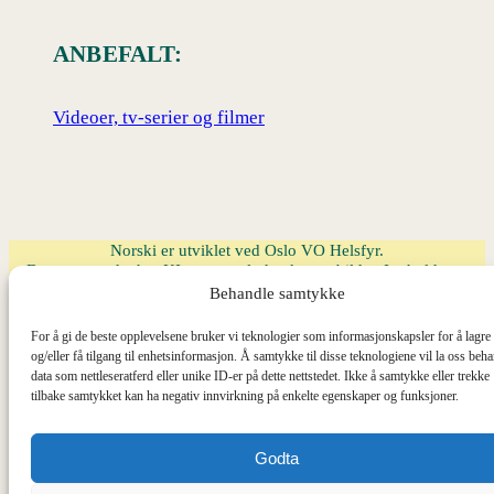
ANBEFALT:
Videoer, tv-serier og filmer
Norski er utviklet ved Oslo VO Helsfyr.
Dette nettstedet har KI-generert lyd, tekst og bilder. Innholdet er
kvalitetssikret av lærere.
Behandle samtykke
Spørsmål om siden kan sendes på e-post til
ellen.engebretsen@osloskolen.no
.
For å gi de beste opplevelsene bruker vi teknologier som informasjonskapsler for å lagre
og/eller få tilgang til enhetsinformasjon. Å samtykke til disse teknologiene vil la oss beh
data som nettleseratferd eller unike ID-er på dette nettstedet. Ikke å samtykke eller trekke
tilbake samtykket kan ha negativ innvirkning på enkelte egenskaper og funksjoner.
Godta