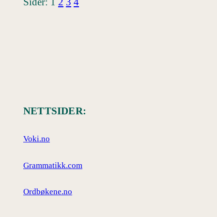
Sider:
1
2
3
4
NETTSIDER:
Voki.no
Grammatikk.com
Ordbøkene.no