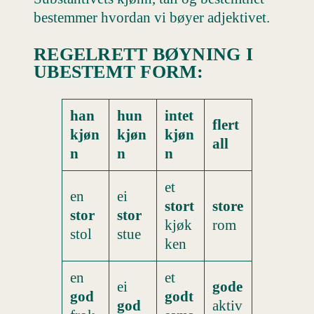
bestemmer hvordan vi bøyer adjektivet.
REGELRETT BØYNING I
UBESTEMT FORM:
han
hun
intet
flert
kjøn
kjøn
kjøn
all
n
n
n
et
en
ei
stort
store
stor
stor
kjøk
rom
stol
stue
ken
en
et
ei
gode
god
godt
god
aktiv