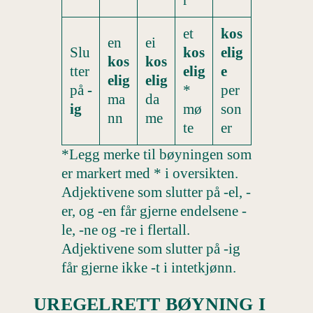
r
et
kos
en
ei
Slu
kos
elig
kos
kos
tter
elig
e
elig
elig
på
-
*
per
ma
da
ig
mø
son
nn
me
te
er
*Legg merke til bøyningen som
er markert med * i oversikten.
Adjektivene som slutter på -el, -
er, og -en får gjerne endelsene -
le, -ne og -re i flertall.
Adjektivene som slutter på -ig
får gjerne ikke -t i intetkjønn.
UREGELRETT BØYNING I