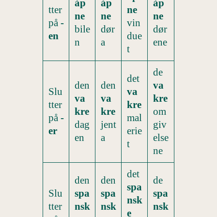
åp
åp
åp
tter
ne
ne
ne
ne
på
-
vin
bile
dør
dør
en
due
n
a
ene
t
de
det
den
den
va
Slu
va
va
va
kre
tter
kre
kre
kre
om
på
-
mal
dag
jent
giv
er
erie
en
a
else
t
ne
det
den
den
de
spa
Slu
spa
spa
spa
nsk
tter
nsk
nsk
nsk
e