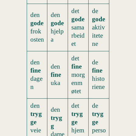
det
de
den
den
gode
gode
gode
gode
sama
aktiv
frok
hjelp
rbeid
itete
osten
a
et
ne
det
den
de
den
fine
fine
fine
fine
morg
dage
histo
uka
enm
n
riene
øtet
den
det
de
den
tryg
tryg
tryg
tryg
ge
ge
ge
g
veie
hjem
perso
dame