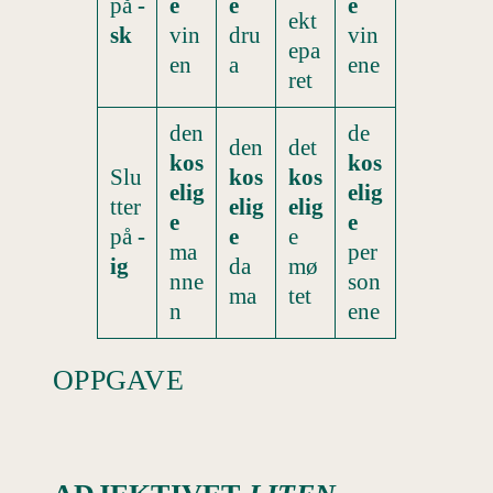
på
-
e
e
e
ekt
sk
vin
dru
vin
epa
en
a
ene
ret
den
de
den
det
kos
kos
Slu
kos
kos
elig
elig
tter
elig
elig
e
e
på
-
e
e
ma
per
ig
da
mø
nne
son
ma
tet
n
ene
OPPGAVE