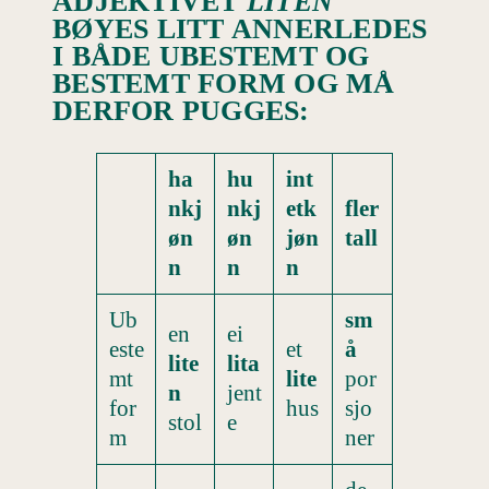
ADJEKTIVET
LITEN
BØYES LITT ANNERLEDES
I BÅDE UBESTEMT OG
BESTEMT FORM OG MÅ
DERFOR PUGGES:
ha
hu
int
nkj
nkj
etk
fler
øn
øn
jøn
tall
n
n
n
Ub
sm
en
ei
este
et
å
lite
lita
mt
lite
por
n
jent
for
hus
sjo
stol
e
m
ner