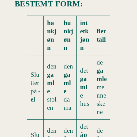
BESTEMT FORM:
ha
hu
int
nkj
nkj
etk
fler
øn
øn
jøn
tall
n
n
n
de
den
den
det
ga
Slu
ga
ga
ga
mle
tter
ml
ml
ml
me
på
-
e
e
e
nne
el
stol
da
hus
ske
en
ma
ne
det
den
den
de
Slu
åp