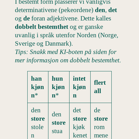
I bestemt form plasserer vi vanligvis
determinativene (pekeordene)
den
,
det
og
de
foran adjektivene. Dette kalles
dobbelt bestemthet
og er ganske
uvanlig i språk utenfor Norden (Norge,
Sverige og Danmark).
Tips: Snakk med KI-boten på siden for
mer informasjon om dobbelt bestemthet.
han
hun
intet
flert
kjøn
kjøn
kjøn
all
n
*
n
*
n
den
det
de
den
store
store
store
store
stole
kjøk
rom
stua
n
kenet
mene