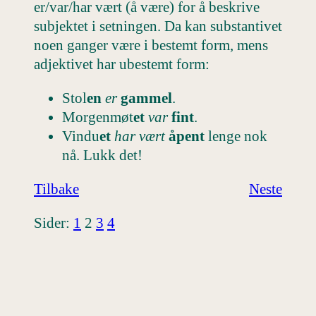
er/var/har vært (å være) for å beskrive
subjektet i setningen. Da kan substantivet
noen ganger være i bestemt form, mens
adjektivet har ubestemt form:
Stol
en
er
gammel
.
Morgenmøt
et
var
fint
.
Vindu
et
har vært
åpent
lenge nok
nå. Lukk det!
Tilbake
Neste
Sider:
1
2
3
4