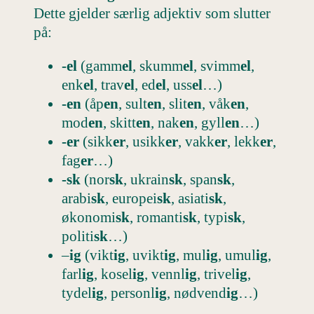
Dette gjelder særlig adjektiv som slutter
på:
-el
(gamm
el
, skumm
el
, svimm
el
,
enk
el
, trav
el
, ed
el
, uss
el
…)
-en
(åp
en
, sult
en
, slit
en
, våk
en
,
mod
en
, skitt
en
, nak
en
, gyll
en
…)
-er
(sikk
er
, usikk
er
, vakk
er
, lekk
er
,
fag
er
…)
-sk
(nor
sk
, ukrain
sk
, span
sk
,
arabi
sk
, europei
sk
, asiati
sk
,
økonomi
sk
, romanti
sk
, typi
sk
,
politi
sk
…)
–
ig
(vikt
ig
, uvikt
ig
, mul
ig
, umul
ig
,
farl
ig
, kosel
ig
, vennl
ig
, trivel
ig
,
tydel
ig
, personl
ig
, nødvend
ig
…)