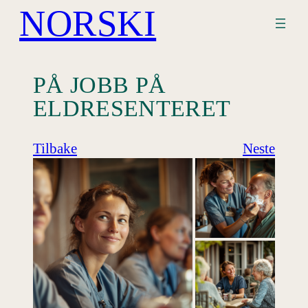
NORSKI
Hopp
til
innhold
PÅ JOBB PÅ
ELDRESENTERET
Tilbake
Neste