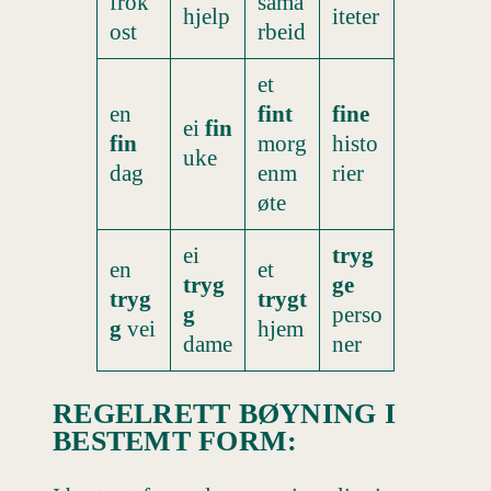
frok
sama
hjelp
iteter
ost
rbeid
et
en
fint
fine
ei
fin
fin
morg
histo
uke
dag
enm
rier
øte
ei
tryg
en
et
tryg
ge
tryg
trygt
g
perso
g
vei
hjem
dame
ner
REGELRETT BØYNING I
BESTEMT FORM: