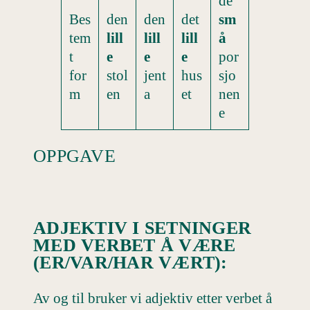
de
Bes
den
den
det
sm
tem
lill
lill
lill
å
t
e
e
e
por
for
stol
jent
hus
sjo
m
en
a
et
nen
e
OPPGAVE
ADJEKTIV I SETNINGER
MED VERBET Å VÆRE
(ER/VAR/HAR VÆRT):
Av og til bruker vi adjektiv etter verbet å