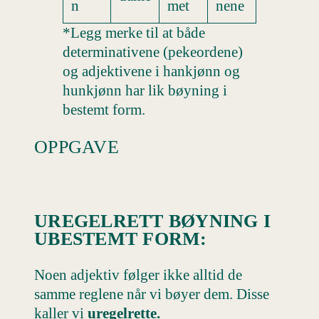
n
met
nene
*Legg merke til at både
determinativene (pekeordene)
og adjektivene i hankjønn og
hunkjønn har lik bøyning i
bestemt form.
OPPGAVE
UREGELRETT BØYNING I
UBESTEMT FORM:
Noen adjektiv følger ikke alltid de
samme reglene når vi bøyer dem. Disse
kaller vi
uregelrette.