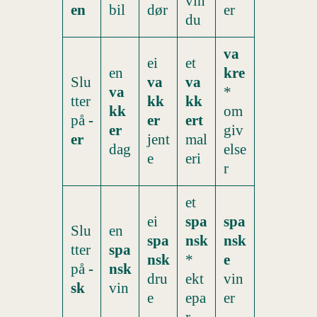
vin
en
bil
dør
er
du
va
ei
et
en
kre
Slu
va
va
va
*
tter
kk
kk
kk
om
på
-
er
ert
er
giv
er
jent
mal
dag
else
e
eri
r
et
ei
spa
spa
Slu
en
spa
nsk
nsk
tter
spa
nsk
*
e
på
-
nsk
dru
ekt
vin
sk
vin
e
epa
er