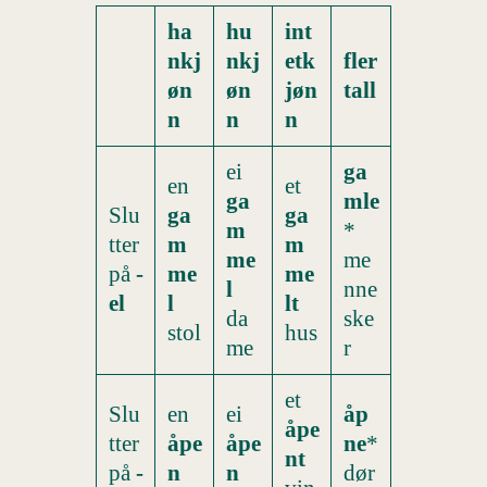
ha
hu
int
nkj
nkj
etk
fler
øn
øn
jøn
tall
n
n
n
ei
ga
en
et
ga
mle
Slu
ga
ga
m
*
tter
m
m
me
me
på
-
me
me
l
nne
el
l
lt
da
ske
stol
hus
me
r
et
Slu
en
ei
åp
åpe
tter
åpe
åpe
ne
*
nt
på
-
n
n
dør