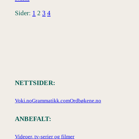
Sider:
1
2
3
4
NETTSIDER:
Voki.no
Grammatikk.com
Ordbøkene.no
ANBEFALT:
Videoer, tv-serier og filmer