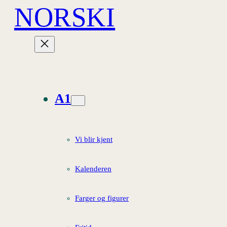
NORSKI
Hopp
til
innhold
A1
Vi blir kjent
Kalenderen
Farger og figurer