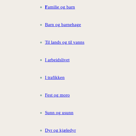
F
amilie og barn
Barn og barnehage
Til lands og til vanns
I arbeidslivet
I trafikken
Fest og moro
Sunn og usunn
Dyr og kjæledyr