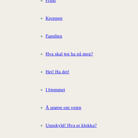
Fritid
Kroppen
Familien
Hva skal jeg ha på meg?
Hei! Ha det!
I hjemmet
Å spørre om veien
Unnskyld! Hva er klokka?