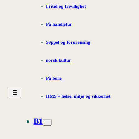
Fritid og frivillighet
På handletur
Søppel og forurensing
norsk kultur
På ferie
HMS – helse, miljø og sikkerhet
B1