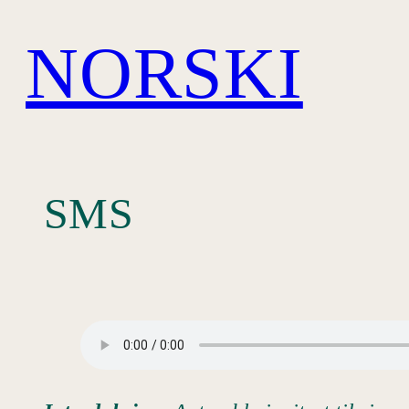
Hopp
NORSKI
til
innhold
SMS