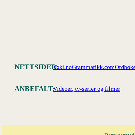
NETTSIDER:
Voki.no
Grammatikk.com
Ordbøke
ANBEFALT:
Videoer, tv-serier og filmer