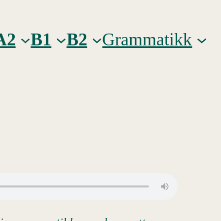
A2
B1
B2
Grammatikk