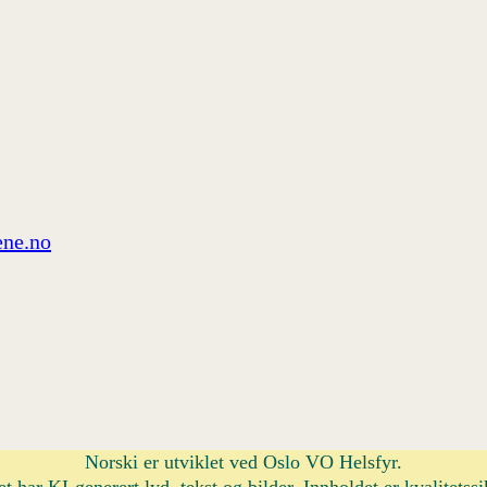
ne.no
Norski er utviklet ved Oslo VO Helsfyr.