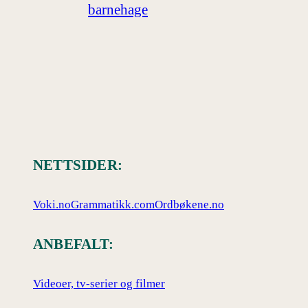
barnehage
NETTSIDER:
Voki.no
Grammatikk.com
Ordbøkene.no
ANBEFALT:
Videoer, tv-serier og filmer