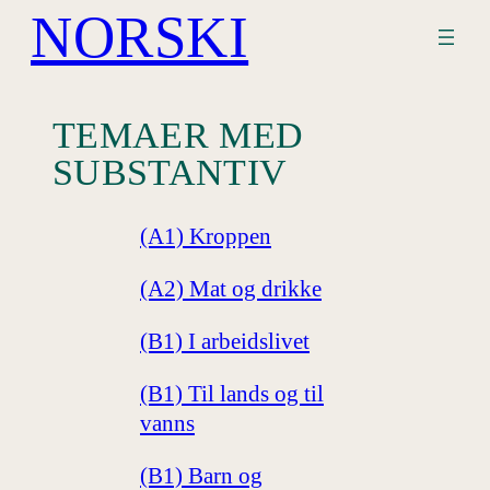
NORSKI
Hopp
til
innhold
TEMAER MED
SUBSTANTIV
(A1) Kroppen
(A2) Mat og drikke
(B1) I arbeidslivet
(B1) Til lands og til
vanns
(B1) Barn og