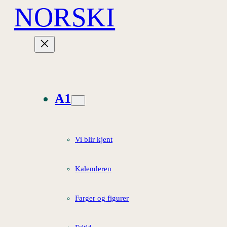
NORSKI
Hopp
til
innhold
A1
Vi blir kjent
Kalenderen
Farger og figurer