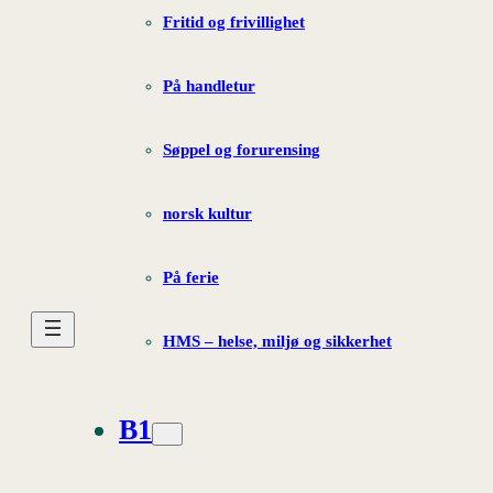
Fritid og frivillighet
På handletur
Søppel og forurensing
norsk kultur
På ferie
HMS – helse, miljø og sikkerhet
B1