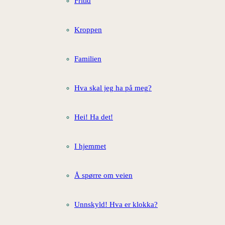
Fritid
Kroppen
Familien
Hva skal jeg ha på meg?
Hei! Ha det!
I hjemmet
Å spørre om veien
Unnskyld! Hva er klokka?