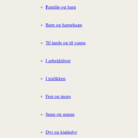
F
amilie og barn
Barn og barnehage
Til lands og til vanns
I arbeidslivet
I trafikken
Fest og moro
Sunn og usunn
Dyr og kjæledyr