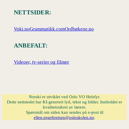
NETTSIDER:
Voki.no
Grammatikk.com
Ordbøkene.no
ANBEFALT:
Videoer, tv-serier og filmer
Norski er utviklet ved Oslo VO Helsfyr.
Dette nettstedet har KI-generert lyd, tekst og bilder. Innholdet er
kvalitetssikret av lærere.
Spørsmål om siden kan sendes på e-post til
ellen.engebretsen@osloskolen.no
.