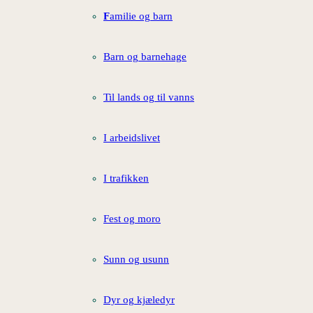
F
amilie og barn
Barn og barnehage
Til lands og til vanns
I arbeidslivet
I trafikken
Fest og moro
Sunn og usunn
Dyr og kjæledyr