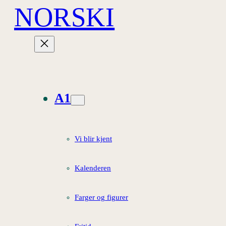
NORSKI
Hopp
til
innhold
A1
Vi blir kjent
Kalenderen
Farger og figurer