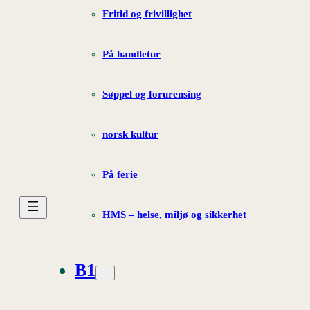
Fritid og frivillighet
På handletur
Søppel og forurensing
norsk kultur
På ferie
HMS – helse, miljø og sikkerhet
B1