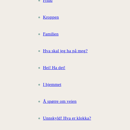
Fritid
Kroppen
Familien
Hva skal jeg ha på meg?
Hei! Ha det!
I hjemmet
Å spørre om veien
Unnskyld! Hva er klokka?