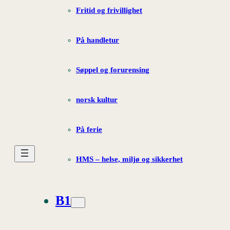
Fritid og frivillighet
På handletur
Søppel og forurensing
norsk kultur
På ferie
HMS – helse, miljø og sikkerhet
B1