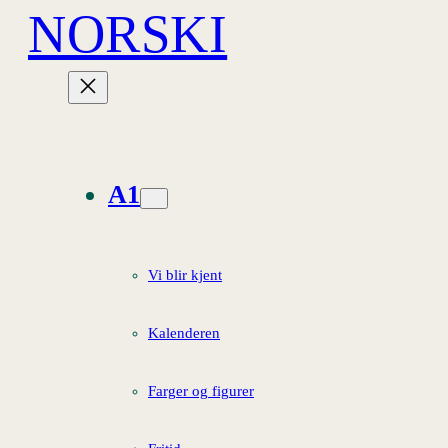
NORSKI
Hopp
til
innhold
A1
Vi blir kjent
Kalenderen
Farger og figurer