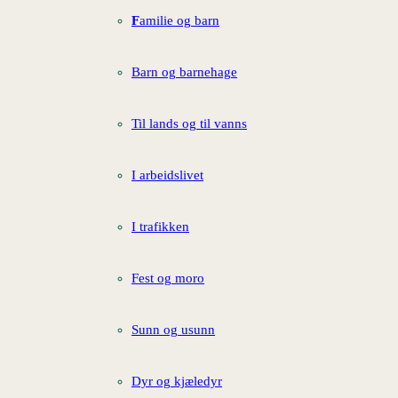
F
amilie og barn
Barn og barnehage
Til lands og til vanns
I arbeidslivet
I trafikken
Fest og moro
Sunn og usunn
Dyr og kjæledyr