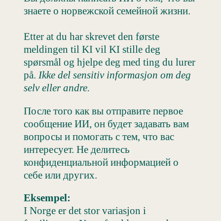
знаете о норвежской семейной жизни.
Etter at du har skrevet den første
meldingen til KI vil KI stille deg
spørsmål og hjelpe deg med ting du lurer
på.
Ikke del sensitiv informasjon om deg
selv eller andre.
После того как вы отправите первое
сообщение ИИ, он будет задавать вам
вопросы и помогать с тем, что вас
интересует. Не делитесь
конфиденциальной информацией о
себе или других.
Eksempel:
I Norge er det stor variasjon i