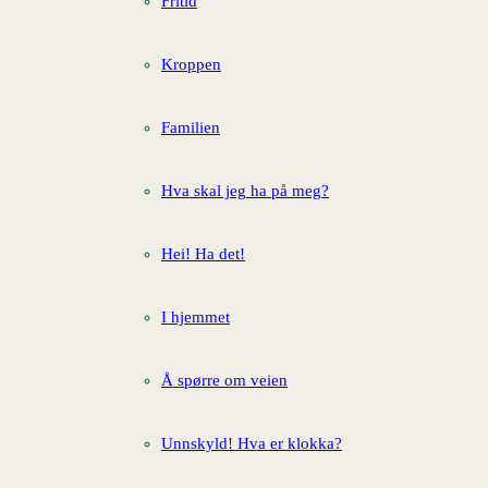
Fritid
Kroppen
Familien
Hva skal jeg ha på meg?
Hei! Ha det!
I hjemmet
Å spørre om veien
Unnskyld! Hva er klokka?