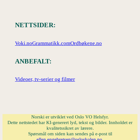
NETTSIDER:
Voki.no
Grammatikk.com
Ordbøkene.no
ANBEFALT:
Videoer, tv-serier og filmer
Norski er utviklet ved Oslo VO Helsfyr.
Dette nettstedet har KI-generert lyd, tekst og bilder. Innholdet er
kvalitetssikret av lærere.
Spørsmål om siden kan sendes på e-post til
ellen.engebretsen@osloskolen.no
.