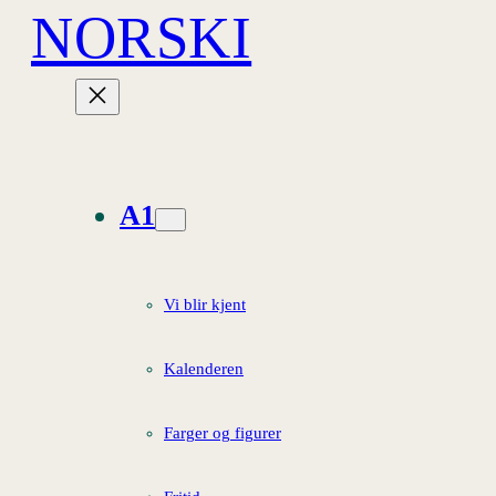
NORSKI
Hopp
til
innhold
A1
Vi blir kjent
Kalenderen
Farger og figurer