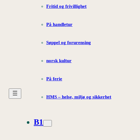
Fritid og frivillighet
På handletur
Søppel og forurensing
norsk kultur
På ferie
HMS – helse, miljø og sikkerhet
B1