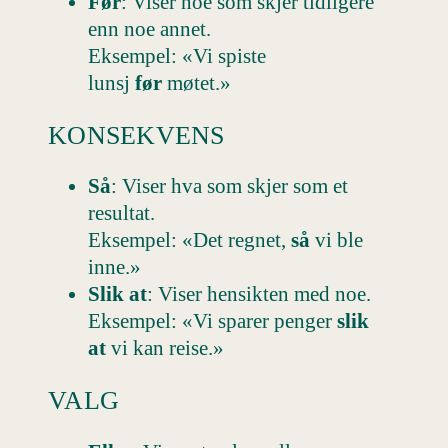
Før
: Viser noe som skjer tidligere
enn noe annet.
Eksempel: «Vi spiste
lunsj
før
møtet.»
KONSEKVENS
Så
: Viser hva som skjer som et
resultat.
Eksempel: «Det regnet,
så
vi ble
inne.»
Slik at
: Viser hensikten med noe.
Eksempel: «Vi sparer penger
slik
at
vi kan reise.»
VALG