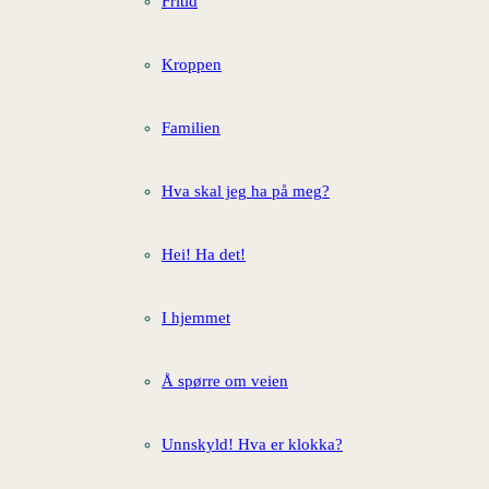
Fritid
Kroppen
Familien
Hva skal jeg ha på meg?
Hei! Ha det!
I hjemmet
Å spørre om veien
Unnskyld! Hva er klokka?