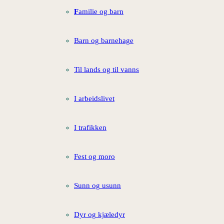
F
amilie og barn
Barn og barnehage
Til lands og til vanns
I arbeidslivet
I trafikken
Fest og moro
Sunn og usunn
Dyr og kjæledyr