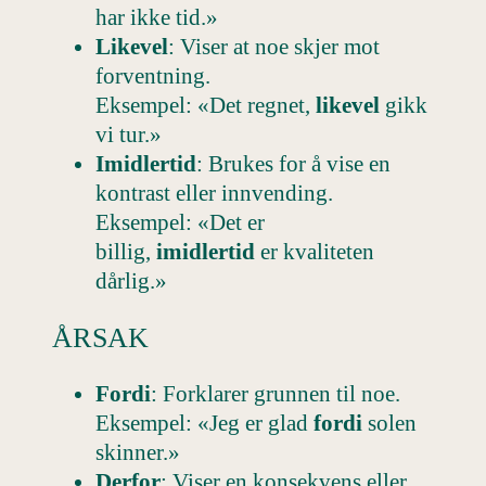
har ikke tid.»
Likevel
: Viser at noe skjer mot
forventning.
Eksempel: «Det regnet,
likevel
gikk
vi tur.»
Imidlertid
: Brukes for å vise en
kontrast eller innvending.
Eksempel: «Det er
billig,
imidlertid
er kvaliteten
dårlig.»
ÅRSAK
Fordi
: Forklarer grunnen til noe.
Eksempel: «Jeg er glad
fordi
solen
skinner.»
Derfor
: Viser en konsekvens eller