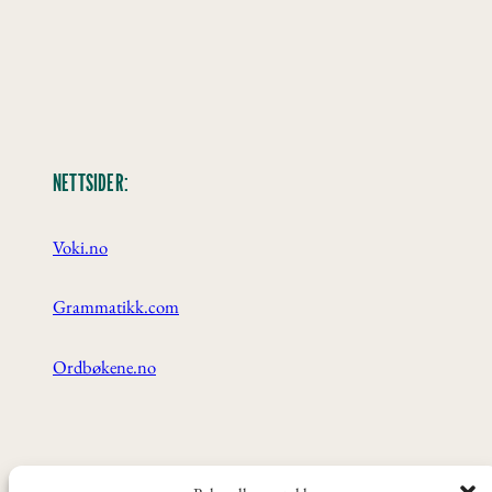
NETTSIDER:
Voki.no
Grammatikk.com
Ordbøkene.no
ANBEFALT: