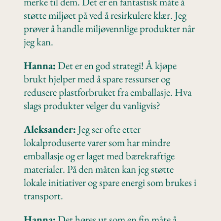
merke til dem. Det er en fantastisk måte å
støtte miljøet på ved å resirkulere klær. Jeg
prøver å handle miljøvennlige produkter når
jeg kan.
Hanna:
Det er en god strategi! Å kjøpe
brukt hjelper med å spare ressurser og
redusere plastforbruket fra emballasje. Hva
slags produkter velger du vanligvis?
Aleksander:
Jeg ser ofte etter
lokalproduserte varer som har mindre
emballasje og er laget med bærekraftige
materialer. På den måten kan jeg støtte
lokale initiativer og spare energi som brukes i
transport.
Hanna:
Det høres ut som en fin måte å