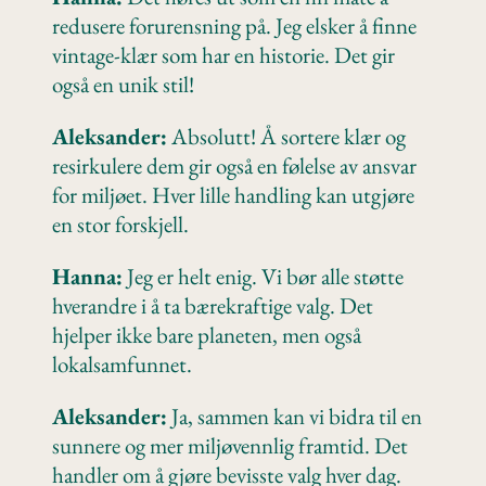
redusere forurensning på. Jeg elsker å finne
vintage-klær som har en historie. Det gir
også en unik stil!
Aleksander:
Absolutt! Å sortere klær og
resirkulere dem gir også en følelse av ansvar
for miljøet. Hver lille handling kan utgjøre
en stor forskjell.
Hanna:
Jeg er helt enig. Vi bør alle støtte
hverandre i å ta bærekraftige valg. Det
hjelper ikke bare planeten, men også
lokalsamfunnet.
Aleksander:
Ja, sammen kan vi bidra til en
sunnere og mer miljøvennlig framtid. Det
handler om å gjøre bevisste valg hver dag.