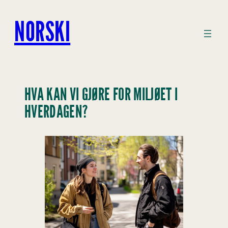
Hopp
til
NORSKI
innhold
HVA KAN VI GJØRE FOR MILJØET I
HVERDAGEN?